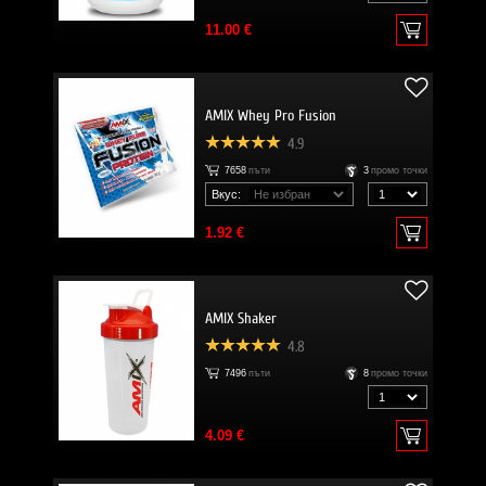
11.00 €
AMIX Whey Pro Fusion
4.9
7658
пъти
3
промо точки
Вкус:
1.92 €
AMIX Shaker
4.8
7496
пъти
8
промо точки
4.09 €