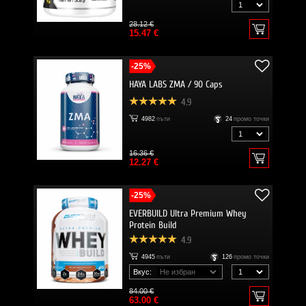
28.12 €
15.47 €
-25%
HAYA LABS ZMA / 90 Caps
4.9
4982
пъти
24
промо точки
16.36 €
12.27 €
-25%
EVERBUILD Ultra Premium Whey
Protein Build
4.9
4945
пъти
126
промо точки
Вкус:
84.00 €
63.00 €