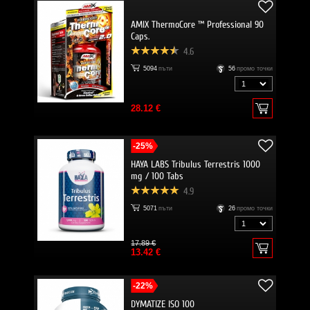
AMIX ThermoCore ™ Professional 90
Caps.
4.6
5094
пъти
56
промо точки
28.12 €
-25%
HAYA LABS Tribulus Terrestris 1000
mg / 100 Tabs
4.9
5071
пъти
26
промо точки
17.89 €
13.42 €
-22%
DYMATIZE ISO 100