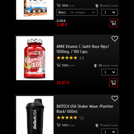
5606
пъти
3
промо точки
Вкус:
2.40 €
1.80 €
AMIX Vitamin C /with Rose Hips/
1000mg. / 100 Caps.
4.8
5568
пъти
24
промо точки
12.27 €
BIOTECH USA Shaker Wave /Panther
Black/ 600ml.
5.0
5353
пъти
7
промо точки