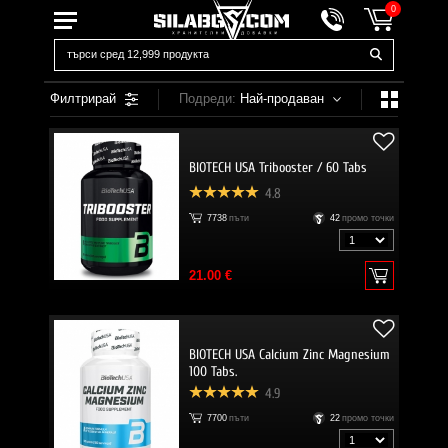
0
Филтрирай
Подреди:
Най-продаван
BIOTECH USA Tribooster / 60 Tabs
4.8
7738
пъти
42
промо точки
21.00 €
BIOTECH USA Calcium Zinc Magnesium
100 Tabs.
4.9
7700
пъти
22
промо точки