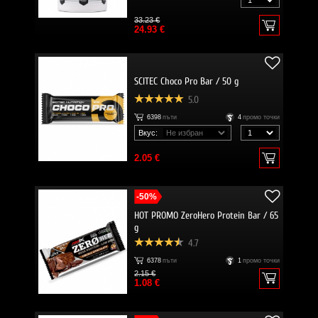
33.23 €
24.93 €
SCITEC Choco Pro Bar / 50 g
5.0
6398
пъти
4
промо точки
Вкус:
2.05 €
-50%
HOT PROMO ZeroHero Protein Bar / 65
g
4.7
6378
пъти
1
промо точки
2.15 €
1.08 €