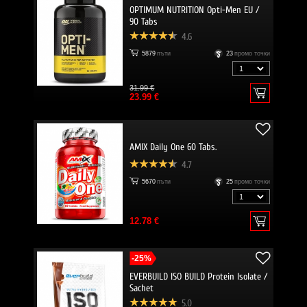
OPTIMUM NUTRITION Opti-Men EU /
90 Tabs
4.6
5879
пъти
23
промо точки
31.99 €
23.99 €
AMIX Daily One 60 Tabs.
4.7
5670
пъти
25
промо точки
12.78 €
-25%
EVERBUILD ISO BUILD Protein Isolate /
Sachet
5.0