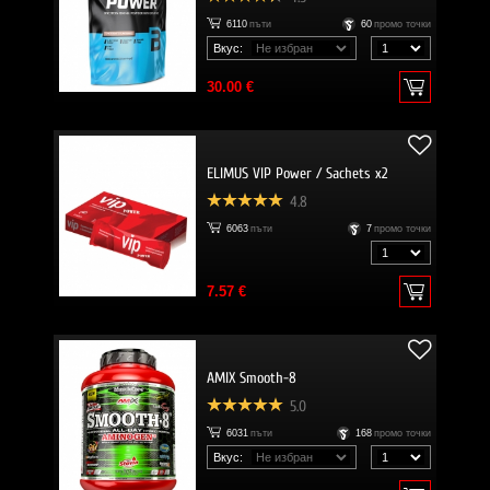
6110
пъти
60
промо точки
Вкус:
30.00 €
ELIMUS VIP Power / Sachets x2
4.8
6063
пъти
7
промо точки
7.57 €
AMIX Smooth-8
5.0
6031
пъти
168
промо точки
Вкус: