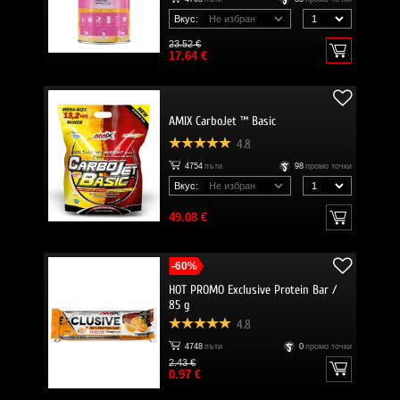
Вкус:
23.52 €
17.64 €
AMIX CarboJet ™ Basic
4.8
4754
пъти
98
промо точки
Вкус:
49.08 €
-60%
HOT PROMO Exclusive Protein Bar /
85 g
4.8
4748
пъти
0
промо точки
2.43 €
0.97 €