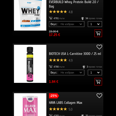
EVERBUILD Whey Protein Build 2.0 /
Bag
4.8
4781
пъти
34
промо точки
Вкус:
23.00 €
17.25 €
BIOTECH USA L-Carnitine 3000 / 25 ml
4.9
4780
пъти
3
промо точки
Вкус:
1.84 €
-25%
HAYA LABS Collagen Max
5.0
4765
пъти
35
промо точки