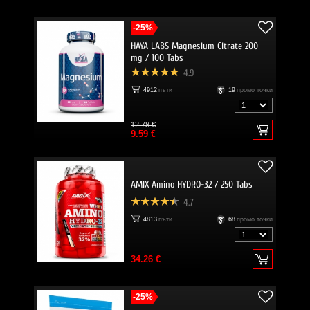
-25%
HAYA LABS Magnesium Citrate 200
mg / 100 Tabs
4.9
4912
пъти
19
промо точки
12.78 €
9.59 €
AMIX Amino HYDRO-32 / 250 Tabs
4.7
4813
пъти
68
промо точки
34.26 €
-25%