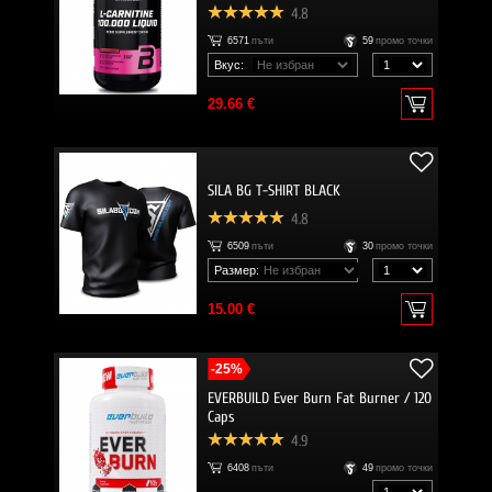
4.8
6571
пъти
59
промо точки
Вкус:
29.66 €
SILA BG T-SHIRT BLACK
4.8
6509
пъти
30
промо точки
Размер:
15.00 €
-25%
EVERBUILD Ever Burn Fat Burner / 120
Caps
4.9
6408
пъти
49
промо точки