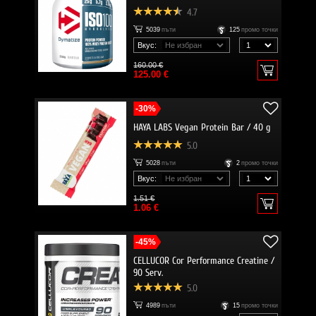
4.7
5039
пъти
125
промо точки
Вкус:
160.00 €
125.00 €
-30%
HAYA LABS Vegan Protein Bar / 40 g
5.0
5028
пъти
2
промо точки
Вкус:
1.51 €
1.06 €
-45%
CELLUCOR Cor Performance Creatine /
90 Serv.
5.0
4989
пъти
15
промо точки