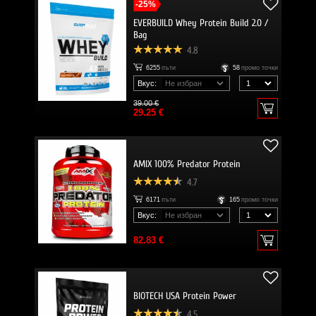
-25%
EVERBUILD Whey Protein Build 2.0 /
Bag
4.8
6255
пъти
58
промо точки
Вкус:
39.00 €
29.25 €
AMIX 100% Predator Protein
4.7
6171
пъти
165
промо точки
Вкус:
82.83 €
BIOTECH USA Protein Power
4.5