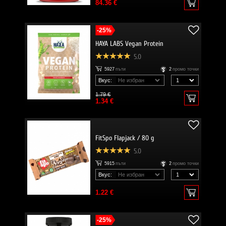
84.36 €
-25%
HAYA LABS Vegan Protein
5.0
5927
пъти
2
промо точки
Вкус:
1.79 €
1.34 €
FitSpo Flapjack / 80 g
5.0
5915
пъти
2
промо точки
Вкус:
1.22 €
-25%