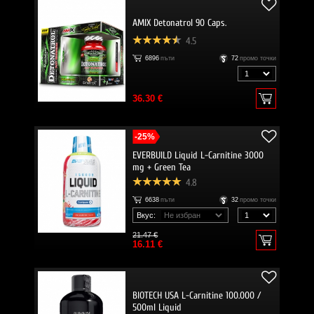
AMIX Detonatrol 90 Caps.
4.5
6896
пъти
72
промо точки
36.30 €
-25%
EVERBUILD Liquid L-Carnitine 3000
mg + Green Tea
4.8
6638
пъти
32
промо точки
Вкус:
21.47 €
16.11 €
BIOTECH USA L-Carnitine 100.000 /
500ml Liquid