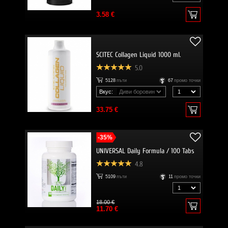
3.58 €
SCITEC Collagen Liquid 1000 ml.
5.0
5128
пъти
67
промо точки
Вкус:
33.75 €
-35%
UNIVERSAL Daily Formula / 100 Tabs
4.8
5109
пъти
11
промо точки
18.00 €
11.70 €