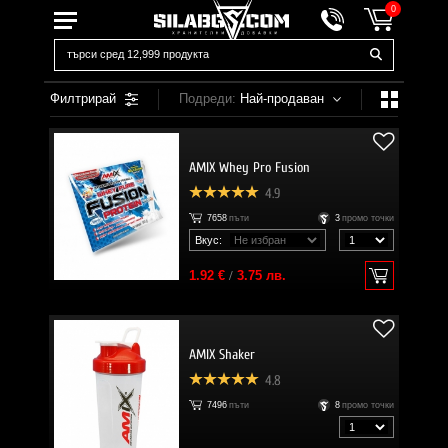
0
Филтрирай
Подреди:
Най-продаван
AMIX Whey Pro Fusion
4.9
7658
пъти
3
промо точки
Вкус:
1.92 €
/
3.75 лв.
AMIX Shaker
4.8
7496
пъти
8
промо точки