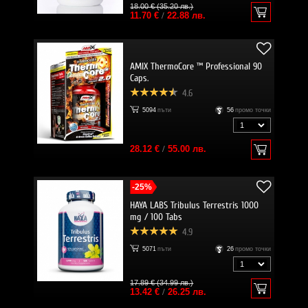
18.00 € (35.20 лв.)
11.70 €
/
22.88 лв.
AMIX ThermoCore ™ Professional 90
Caps.
4.6
5094
пъти
56
промо точки
28.12 €
/
55.00 лв.
-25%
HAYA LABS Tribulus Terrestris 1000
mg / 100 Tabs
4.9
5071
пъти
26
промо точки
17.89 € (34.99 лв.)
13.42 €
/
26.25 лв.