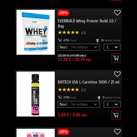
-25%
EVERBUILD Whey Protein Build 2.0 /
Bag
4.8
4781
пъти
34
промо точки
Вкус:
23.00 € (44.98 лв.)
17.25 €
/
33.74 лв.
BIOTECH USA L-Carnitine 3000 / 25 ml
4.9
4780
пъти
3
промо точки
Вкус:
1.84 €
/
3.60 лв.
-25%