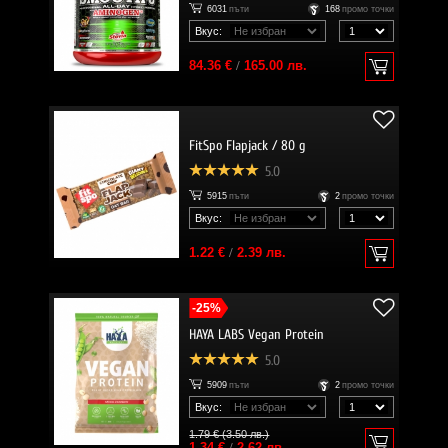
6031
пъти
168
промо точки
Вкус:
84.36 €
/
165.00 лв.
FitSpo Flapjack / 80 g
5.0
5915
пъти
2
промо точки
Вкус:
1.22 €
/
2.39 лв.
-25%
HAYA LABS Vegan Protein
5.0
5909
пъти
2
промо точки
Вкус:
1.79 € (3.50 лв.)
1.34 €
/
2.62 лв.