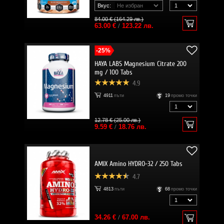
Вкус:
84.00 € (164.29 лв.)
63.00 €
/
123.22 лв.
-25%
HAYA LABS Magnesium Citrate 200
mg / 100 Tabs
4.9
4911
пъти
19
промо точки
12.78 € (25.00 лв.)
9.59 €
/
18.76 лв.
AMIX Amino HYDRO-32 / 250 Tabs
4.7
4813
пъти
68
промо точки
34.26 €
/
67.00 лв.