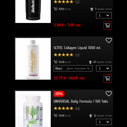
5.0
5353
пъти
7
промо точки
3.58 €
/
7.00 лв.
SCITEC Collagen Liquid 1000 ml.
5.0
5128
пъти
67
промо точки
Вкус:
33.75 €
/
66.00 лв.
-35%
UNIVERSAL Daily Formula / 100 Tabs
4.8
5109
пъти
11
промо точки