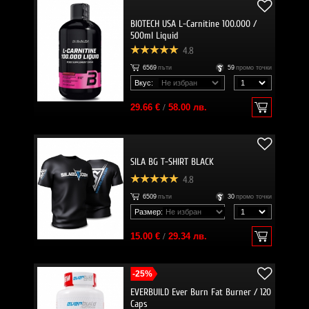
BIOTECH USA L-Carnitine 100.000 /
500ml Liquid
4.8
6569
пъти
59
промо точки
Вкус:
29.66 €
/
58.00 лв.
SILA BG T-SHIRT BLACK
4.8
6509
пъти
30
промо точки
Размер:
15.00 €
/
29.34 лв.
-25%
EVERBUILD Ever Burn Fat Burner / 120
Caps