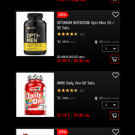
-25%
OPTIMUM NUTRITION Opti-Men EU /
90 Tabs
4.6
5878
пъти
23
промо точки
31.99 € (62.57 лв.)
23.99 €
/
46.92 лв.
AMIX Daily One 60 Tabs.
4.7
5669
пъти
25
промо точки
12.78 €
/
25.00 лв.
-25%