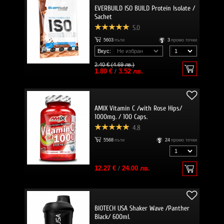
EVERBUILD ISO BUILD Protein Isolate /
Sachet
5.0
5603
пъти
3
промо точки
Вкус:
2.40 € (4.69 лв.)
1.80 €
/
3.52 лв.
AMIX Vitamin C /with Rose Hips/
1000mg. / 100 Caps.
4.8
5568
пъти
24
промо точки
12.27 €
/
24.00 лв.
BIOTECH USA Shaker Wave /Panther
Black/ 600ml.