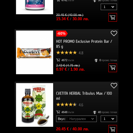
4741
пъти
30
промо точки
20.45 € (40.00 лв.)
15.34 €
/
30.00 лв.
-60%
HOT PROMO Exclusive Protein Bar /
85 g
4.8
4672
пъти
0
промо точки
2.43 € (4.75 лв.)
0.97 €
/
1.90 лв.
CVETITA HERBAL Tribulus Max / 100
ml
4.6
4648
пъти
40
промо точки
Вкус:
20.45 €
/
40.00 лв.