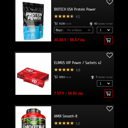
BIOTECH USA Protein Power
4.5
6106
пъти
60
промо точки
Вкус:
30.00 €
/
58.67 лв.
ELIMUS VIP Power / Sachets x2
4.8
6063
пъти
7
промо точки
7.57 €
/
14.81 лв.
AMIX Smooth-8
5.0