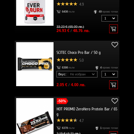
4.9
6408
пъти
49
промо точки
33.23 € (65.00 лв.)
24.93 €
/
48.76 лв.
SCITEC Choco Pro Bar / 50 g
5.0
6398
пъти
4
промо точки
Вкус:
2.05 €
/
4.00 лв.
-50%
HOT PROMO ZeroHero Protein Bar / 65
g
4.7
6378
пъти
1
промо точки
2.15 € (4.21 лв.)