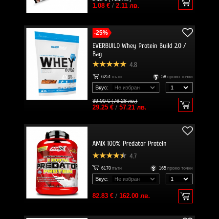
1.08 €
/
2.11 лв.
-25%
EVERBUILD Whey Protein Build 2.0 /
Bag
4.8
6251
пъти
58
промо точки
Вкус:
39.00 € (76.28 лв.)
29.25 €
/
57.21 лв.
AMIX 100% Predator Protein
4.7
6170
пъти
165
промо точки
Вкус:
82.83 €
/
162.00 лв.