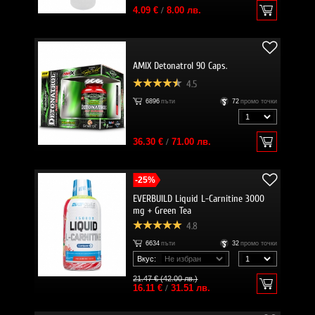
4.09 €
/
8.00 лв.
AMIX Detonatrol 90 Caps.
4.5
6896
пъти
72
промо точки
36.30 €
/
71.00 лв.
-25%
EVERBUILD Liquid L-Carnitine 3000
mg + Green Tea
4.8
6634
пъти
32
промо точки
Вкус:
21.47 € (42.00 лв.)
16.11 €
/
31.51 лв.