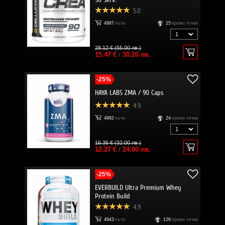
5.0
4987
пъти
15
промо точки
28.12 € (55.00 лв.)
15.47 €
/
30.26 лв.
-25%
HAYA LABS ZMA / 90 Caps
4.9
4982
пъти
24
промо точки
16.36 € (32.00 лв.)
12.27 €
/
24.00 лв.
-25%
EVERBUILD Ultra Premium Whey
Protein Build
4.9
4943
пъти
126
промо точки