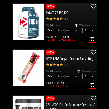
-22%
DYMATIZE ISO 100
4.7
5032
пъти
125
промо точки
Вкус:
160.00 € (312.93 лв.)
125.00 €
/
244.48 лв.
-30%
HAYA LABS Vegan Protein Bar / 40 g
5.0
5022
пъти
2
промо точки
Вкус:
1.51 € (2.95 лв.)
1.06 €
/
2.07 лв.
-45%
CELLUCOR Cor Performance Creatine /
90 Serv.