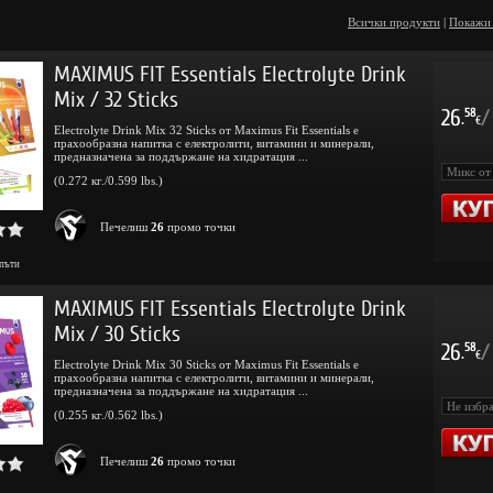
Всички продукти
|
Покажи
MAXIMUS FIT Essentials Electrolyte Drink
Mix / 32 Sticks
26
/
58
.
€
Electrolyte Drink Mix 32 Sticks от Maximus Fit Essentials е
прахообразна напитка с електролити, витамини и минерали,
предназначена за поддържане на хидратация ...
(0.272 кг./0.599 lbs.)
Печелиш
26
промо точки
пъти
MAXIMUS FIT Essentials Electrolyte Drink
Mix / 30 Sticks
26
/
58
.
€
Electrolyte Drink Mix 30 Sticks от Maximus Fit Essentials е
прахообразна напитка с електролити, витамини и минерали,
предназначена за поддържане на хидратация ...
(0.255 кг./0.562 lbs.)
Печелиш
26
промо точки