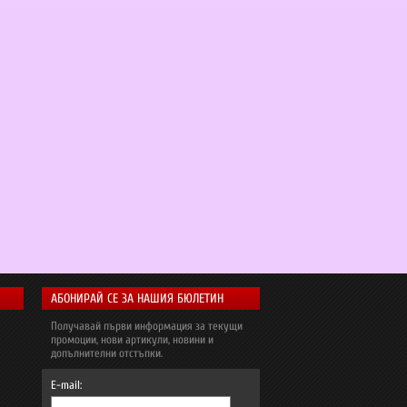
АБОНИРАЙ СЕ ЗА НАШИЯ БЮЛЕТИН
Получавай първи информация за текущи
промоции, нови артикули, новини и
допълнителни отстъпки.
E-mail: