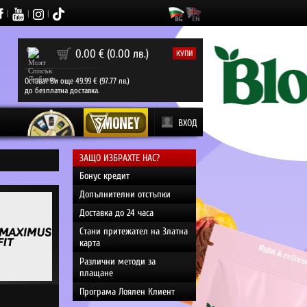
|
|
|
0
0.00 € (0.00 лв.)
КУПИ
Остават Ви още 49.99 € (97.77 лв.)
до безплатна доставка.
ВХОД
ЗАЩО ИЗБРАХТЕ НАС?
Бонус кредит
Допълнителни отстъпки
Доставка до 24 часа
Стани притежател на Златна
карта
Различни методи за
плащане
Програма Лоялен Клиент