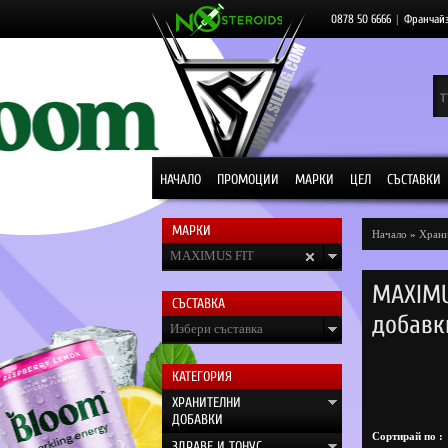
0878 50 6666
|
Франчай
НАЧАЛО
ПРОМОЦИИ
МАРКИ
ЦЕЛ
СЪСТАВКИ
МАРКИ
Начало
»
Храни
MAXIMUS FIT
MAXIMU
СЪСТАВКА
добавк
Избери съставка
КАТЕГОРИЯ
ХРАНИТЕЛНИ
ДОБАВКИ
Сортирай по :
ЗДРАВЕ И ТОНУС