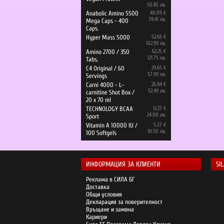
50.85 лв.
Anabolic Amino 5500
40.09 €
78.41 лв.
Mega Caps - 400
Caps.
Hyper Mass 5000
52.66 €
102.99 лв.
Amino 2700 / 350
62.25 €
121.75 лв.
Tabs.
C4 Original / 60
29.65 €
57.99 лв.
Servings
Carni 4000 - L-
26.84 €
52.49 лв.
carnitine Shot Box /
20 x 70 ml
TECHNOLOGY BCAA
12.27 €
24.00 лв.
Sport
Vitamin A 10000 IU /
5.37 €
10.50 лв.
100 Softgels
ИНФОРМАЦИЯ ЗА КЛИЕНТИ
SI
Реклама в СИЛА БГ
Доставка
Общи условия
Декларация за поверителност
Връщане и замяна
Кариери