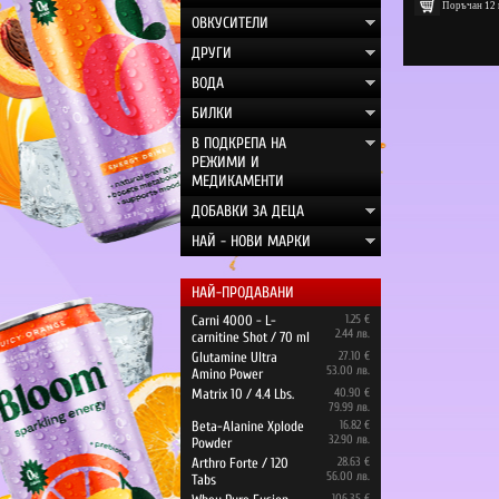
Поръчан
12
ОВКУСИТЕЛИ
ДРУГИ
ВОДА
БИЛКИ
В ПОДКРЕПА НА
РЕЖИМИ И
МЕДИКАМЕНТИ
ДОБАВКИ ЗА ДЕЦА
НАЙ - НОВИ МАРКИ
НАЙ-ПРОДАВАНИ
Carni 4000 - L-
1.25 €
2.44 лв.
carnitine Shot / 70 ml
Glutamine Ultra
27.10 €
53.00 лв.
Amino Power
Matrix 10 / 4.4 Lbs.
40.90 €
79.99 лв.
Beta-Alanine Xplode
16.82 €
32.90 лв.
Powder
Arthro Forte / 120
28.63 €
56.00 лв.
Tabs
106.35 €