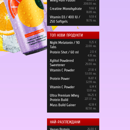
Whey Pure Fusion
208.00 лв.
Creatine Monohydrate
9.66 €
18.89 лв.
Vitamin D3 / 400 IU /
9.59 €
18.76 лв.
250 Softgels
ТОП НОВИ ПРОДУКТИ
Night Melatonin / 90
11.25 €
22.00 лв.
Tabs
Protein Shot / 60 ml
2.51 €
4.91 лв.
Xylitol Powdered
14.83 €
29.00 лв.
Sweetener
Vitamin C Powder
27.10 €
53.00 лв.
Protein Power
16.87 €
32.99 лв.
Vitamin C Powder
6.14 €
12.01 лв.
Ultra Premium Whey
116.25 €
227.37 лв.
Protein Build
Mass Build Gainer
42.18 €
82.50 лв.
НАЙ-РАЗГЛЕЖДАНИ
Vegan Protein
26.00 €