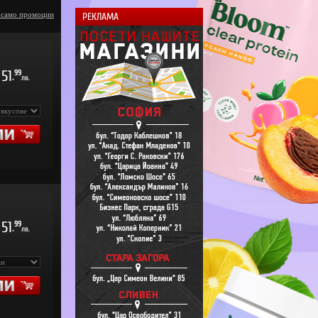
 само промоции
РЕКЛАМА
51
99
.
лв.
51
99
.
лв.