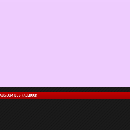
LABG.COM ВЪВ FACEBOOK