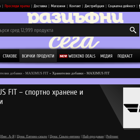
з
|
Проследи пратка
|
Доставка
|
Магазини
|
Контакт
|
Дистрибуция
|
Социална дейност
|
СТАКОВЕ
ВСИЧКИ ПРОДУКТИ
WEEKEND DEALS
МЕДИЯ
ПОДКАСТ
телни добавки - MAXIMUS FIT
» Хранителни добавки - MAXIMUS FIT
S FIT – спортно хранене и
и
Име: А-Я
|
Цена: Евтино-скъпо
|
Цена: Скъпо-евтино
|
Най-продаван
|
Рейтинг