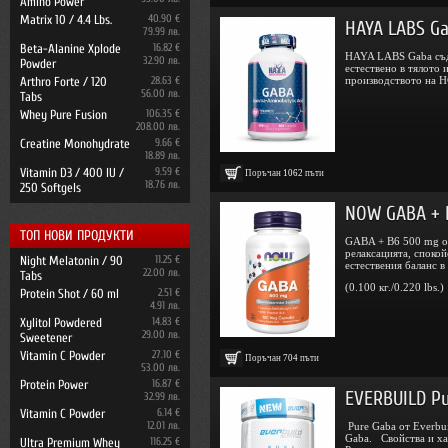
Amino Power
Matrix 10 / 4.4 Lbs.
40.90 €
HAYA LABS Ga
79.99 лв.
Beta-Alanine Xplode
16.82 €
HAYA LABS Gaba съд
32.90 лв.
Powder
естествено в тялото 
Arthro Forte / 120
28.63 €
производството на H
56.00 лв.
Tabs
Whey Pure Fusion
106.35 €
208.00 лв.
Creatine Monohydrate
9.66 €
18.89 лв.
Vitamin D3 / 400 IU /
9.59 €
Поръчан
1062
пъти
18.76 лв.
250 Softgels
NOW GABA + B
ТОП НОВИ ПРОДУКТИ
GABA + B6 500 mg о
релаксацията, спокой
Night Melatonin / 90
11.25 €
естествения баланс в н
22.00 лв.
Tabs
(0.100 кг./0.220 lbs.)
Protein Shot / 60 ml
2.51 €
4.91 лв.
Xylitol Powdered
14.83 €
29.00 лв.
Sweetener
Vitamin C Powder
27.10 €
Поръчан
704
пъти
53.00 лв.
Protein Power
16.87 €
EVERBUILD P
32.99 лв.
Vitamin C Powder
6.14 €
12.01 лв.
Pure Gaba от Everbui
Gaba. Свойства и ха
Ultra Premium Whey
116.25 €