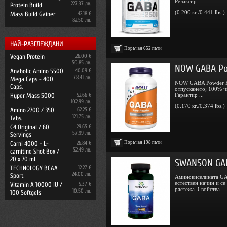
Релаксир ...
227.37 лв.
Protein Build
(0.200 кг./0.441 lbs.)
Mass Build Gainer
42.18 €
82.50 лв.
НАЙ-РАЗГЛЕЖДАНИ
Поръчан
652
пъти
Vegan Protein
26.00 €
50.85 лв.
NOW GABA Po
Anabolic Amino 5500
40.09 €
78.41 лв.
Mega Caps - 400
NOW GABA Powder Ес
Caps.
отпускането; 100% ч
Hyper Mass 5000
52.66 €
Гарантир ...
102.99 лв.
(0.170 кг./0.374 lbs.)
Amino 2700 / 350
62.25 €
121.75 лв.
Tabs.
C4 Original / 60
29.65 €
57.99 лв.
Servings
Поръчан
198
пъти
Carni 4000 - L-
26.84 €
52.49 лв.
carnitine Shot Box /
20 x 70 ml
SWANSON GAB
TECHNOLOGY BCAA
12.27 €
24.00 лв.
Sport
Аминокиселината GA
естествен начин и с
Vitamin A 10000 IU /
5.37 €
растежа. Свойства ...
10.50 лв.
100 Softgels