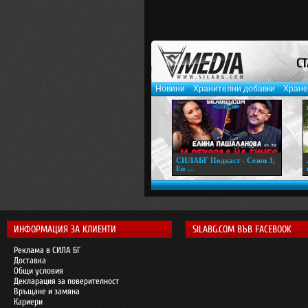
СТ
Новини
Хранителни добавки
Хране
СИЛАБГ Подкаст - Сезон 3,
Еп ...
ИНФОРМАЦИЯ ЗА КЛИЕНТИ
SILABG.COM ВЪВ FACEBOOK
Реклама в СИЛА БГ
Доставка
Общи условия
Декларация за поверителност
Връщане и замяна
Кариери