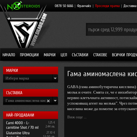
0878 50 6666
|
Франчайз
|
Проследи пратка
|
Доставка
НАЧАЛО
ПРОМОЦИИ
МАРКИ
ЦЕЛ
СЪСТАВКИ
СТАКОВЕ
ВСИЧКИ ПРОД
МАРКИ
Гама аминомаслена кис
Избери марка
GABA (гама аминобутирична киселина) 
мозък и очите. Смята се, че е инхибито
СЪСТАВКА
нервно клетъчната активност, потискай
Гама аминомаслена киселина (ГАБА)
успокояващ агент на мозъка”. Чрез пот
киселина може да помогне за отпусканет
НАЙ-ПРОДАВАНИ
Виж още ...
Carni 4000 - L-
1.25 €
2.44 лв.
carnitine Shot / 70 ml
Glutamine Ultra
27.10 €
53.00 лв.