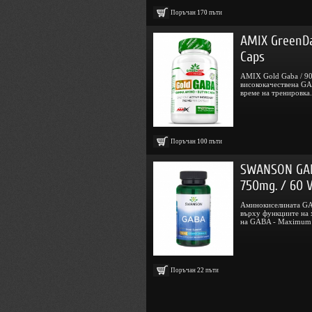
Поръчан
170
пъти
AMIX GreenDa
Caps
AMIX Gold Gaba / 90
висококачествена GA
време на тренировка.
Поръчан
100
пъти
SWANSON GAB
750mg. / 60 
Аминокиселината GA
върху функциите на 
на GABA - Maximum S
Поръчан
22
пъти