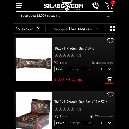
0
Филтрирай
Подреди:
Най-продаван
TALENT Protein Bar / 57 g
0.0
8
пъти
2
промо точки
Вкус:
2.30 €
/
4.50 лв.
TALENT Protein Bar Box / 12 x 57 g
0.0
3
пъти
27
промо точки
Вкус: