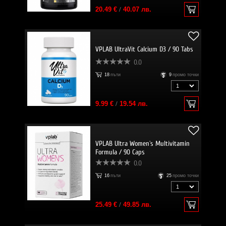
20.49 €
/
40.07 лв.
VPLAB UltraVit Calcium D3 / 90 Tabs
0.0
18
пъти
9
промо точки
9.99 €
/
19.54 лв.
VPLAB Ultra Women`s Multivitamin
Formula / 90 Caps
0.0
16
пъти
25
промо точки
25.49 €
/
49.85 лв.