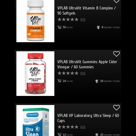
VPLAB UltraVit Vitamin B Complex /
90 Softgels
0.0
50
пъти
8
промо точки
VPLAB UltraVit Gummies Apple Cider
Vinegar / 60 Gummies
0.0
24
пъти
16
промо точки
VPLAB VP Laboratory Ultra Sleep / 60
Caps
0.0
12
пъти
15
промо точки