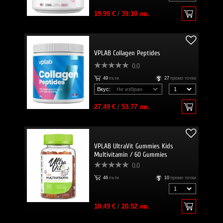
19.99 €
/
39.10 лв.
VPLAB Collagen Peptides
0.0
49
пъти
27
промо точки
Вкус:
27.49 €
/
53.77 лв.
VPLAB UltraVit Gummies Kids
Multivitamin / 60 Gummies
0.0
46
пъти
10
промо точки
10.49 €
/
20.52 лв.