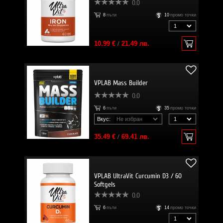
0.0
8
пъти
10
промо точки
10.99 €
/
21.49 лв.
VPLAB Mass Builder
0.0
6
пъти
35
промо точки
Вкус:
35.49 €
/
69.41 лв.
VPLAB UltraVit Curcumin D3 / 60
Softgels
0.0
6
пъти
14
промо точки