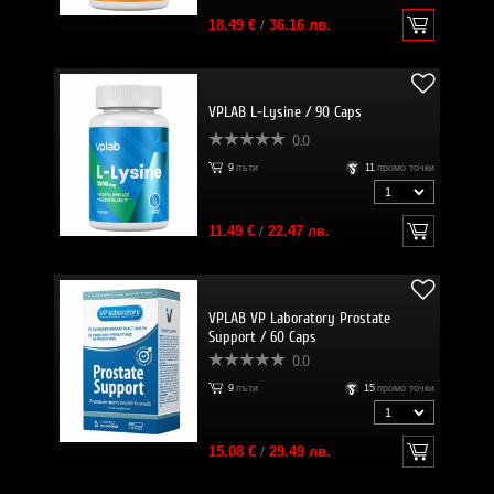
18.49 €
/
36.16 лв.
VPLAB L-Lysine / 90 Caps
0.0
9
пъти
11
промо точки
11.49 €
/
22.47 лв.
VPLAB VP Laboratory Prostate
Support / 60 Caps
0.0
9
пъти
15
промо точки
15.08 €
/
29.49 лв.