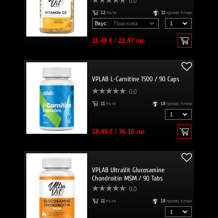
0.0
12
пъти
11
промо точки
Вкус:
11.49 €
/
22.47 лв.
VPLAB L-Carnitine 1500 / 90 Caps
0.0
11
пъти
18
промо точки
18.49 €
/
36.16 лв.
VPLAB UltraVit Glucosamine
Chondroitin MSM / 90 Tabs
0.0
11
пъти
18
промо точки