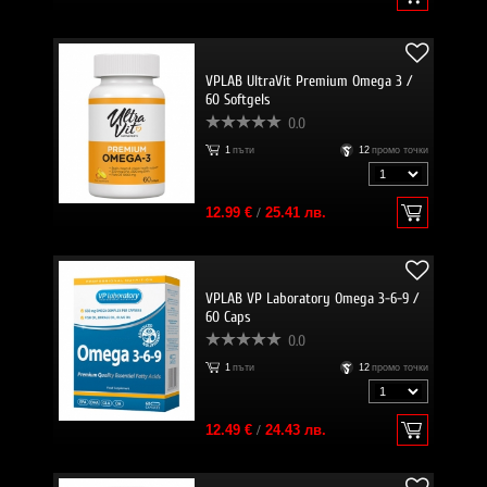
VPLAB UltraVit Premium Omega 3 /
60 Softgels
0.0
1
пъти
12
промо точки
12.99 €
/
25.41 лв.
VPLAB VP Laboratory Omega 3-6-9 /
60 Caps
0.0
1
пъти
12
промо точки
12.49 €
/
24.43 лв.