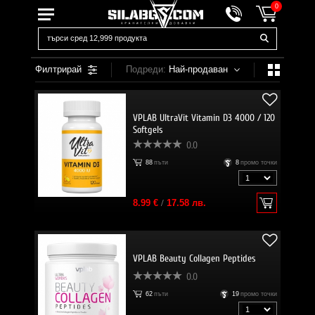
0
Филтрирай
Подреди:
Най-продаван
VPLAB UltraVit Vitamin D3 4000 / 120
Softgels
0.0
88
пъти
8
промо точки
8.99 €
/
17.58 лв.
VPLAB Beauty Collagen Peptides
0.0
62
пъти
19
промо точки