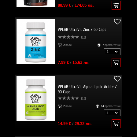
88.99 €
/
174.05 лв.
VPLAB UltraVit Zinc / 60 Caps
0.0
2
пъти
7
промо точки
7.99 €
/
15.63 лв.
VPLAB UltraVit Alpha Lipoic Acid + /
90 Caps
0.0
2
пъти
14
промо точки
14.99 €
/
29.32 лв.