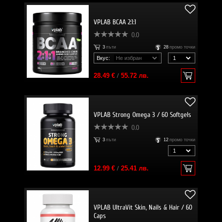
VPLAB BCAA 2:1:1
0.0
3
пъти
28
промо точки
Вкус:
28.49 €
/
55.72 лв.
VPLAB Strong Omega 3 / 60 Softgels
0.0
3
пъти
12
промо точки
12.99 €
/
25.41 лв.
VPLAB UltraVit Skin, Nails & Hair / 60
Caps