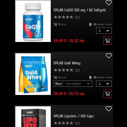
VPLAB CoQ10 100 mg / 60 Softgels
0.0
2
пъти
19
промо точки
19.49 €
/
38.12 лв.
VPLAB Gold Whey
0.0
1
пъти
28
промо точки
Вкус:
28.49 €
/
55.72 лв.
VPLAB LipoJets / 100 Caps
0.0