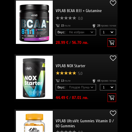
VPLAB BCAA 8:1:1 + Glutamine
0.0
15
пъти
28
промо точки
Вкус:
28.99 €
/
56.70 лв.
VPLAB NOX Starter
5.0
13
пъти
44
промо точки
Вкус:
44.49 €
/
87.01 лв.
VPLAB UltraVit Gummies Vitamin D /
60 Gummies