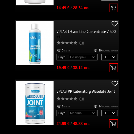
14.49 €
/
28.34 лв.
VPLAB L-Carnitine Concentrate / 500
ml
0.0
5
пъти
19
промо точки
Вкус:
19.49 €
/
38.12 лв.
VPLAB VP Laboratory Absolute Joint
0.0
3
пъти
24
промо точки
Вкус:
24.99 €
/
48.88 лв.