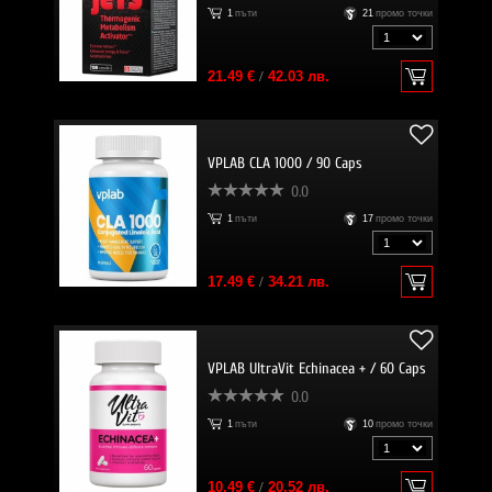
1
пъти
21
промо точки
21.49 €
/
42.03 лв.
VPLAB CLA 1000 / 90 Caps
0.0
1
пъти
17
промо точки
17.49 €
/
34.21 лв.
VPLAB UltraVit Echinacea + / 60 Caps
0.0
1
пъти
10
промо точки
10.49 €
/
20.52 лв.