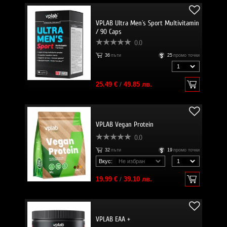
VPLAB Ultra Men`s Sport Multivitamin
/ 90 Caps
0.0
36
пъти
25
промо точки
25.49 €
/
49.85 лв.
VPLAB Vegan Protein
0.0
32
пъти
19
промо точки
Вкус:
19.99 €
/
39.10 лв.
VPLAB EAA +