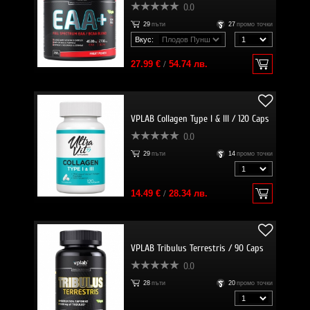
0.0
29
пъти
27
промо точки
Вкус:
27.99 €
/
54.74 лв.
VPLAB Collagen Type I & III / 120 Caps
0.0
29
пъти
14
промо точки
14.49 €
/
28.34 лв.
VPLAB Tribulus Terrestris / 90 Caps
0.0
28
пъти
20
промо точки