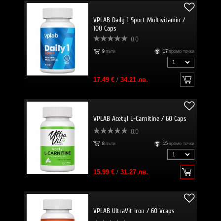
VPLAB Daily 1 Sport Multivitamin /
100 Caps
0.0
9
пъти
17
промо точки
17.49 €
/
34.21 лв.
VPLAB Acetyl L-Carnitine / 60 Caps
0.0
8
пъти
15
промо точки
15.99 €
/
31.27 лв.
VPLAB UltraVit Iron / 60 Vcaps