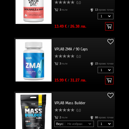
0.0
3
пъти
13
промо точки
13.49 €
/
26.38 лв.
VPLAB ZMA / 90 Caps
0.0
3
пъти
15
промо точки
15.99 €
/
31.27 лв.
VPLAB Mass Builder
0.0
2
пъти
88
промо точки
Вкус: