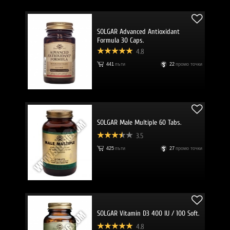
SOLGAR Advanced Antioxidant
Formula 30 Caps.
4.8
441
пъти
22
промо точки
SOLGAR Male Multiple 60 Tabs.
3.5
425
пъти
27
промо точки
SOLGAR Vitamin D3 400 IU / 100 Soft.
4.8