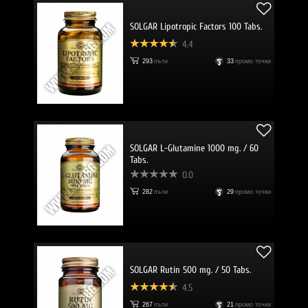
SOLGAR Lipotropic Factors 100 Tabs.
4.4
293
пъти
33
промо точки
SOLGAR L-Glutamine 1000 mg. / 60
Tabs.
0.0
282
пъти
29
промо точки
SOLGAR Rutin 500 mg. / 50 Tabs.
4.5
267
пъти
21
промо точки