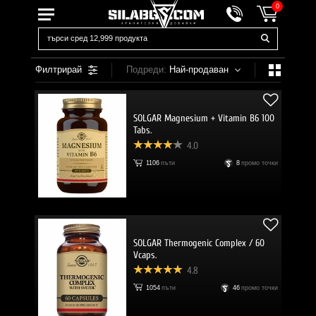
0
Филтрирай
Подреди:
Най-продаван
SOLGAR Magnesium + Vitamin B6 100
Tabs.
4.0
1106
пъти
8
промо точки
SOLGAR Thermogenic Complex / 60
Vcaps.
4.8
1054
пъти
46
промо точки