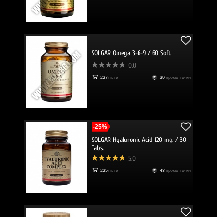
SOLGAR Omega 3-6-9 / 60 Soft.
0.0
227
пъти
39
промо точки
-25%
SOLGAR Hyaluronic Acid 120 mg. / 30
Tabs.
5.0
225
пъти
43
промо точки