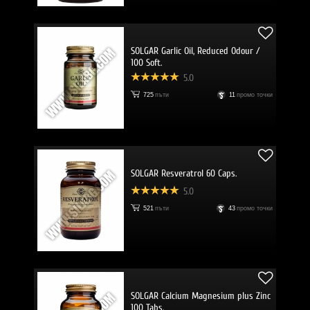
SOLGAR Garlic Oil, Reduced Odour /
100 Soft.
5.0
725
пъти
11
промо точки
SOLGAR Resveratrol 60 Caps.
5.0
521
пъти
43
промо точки
SOLGAR Calcium Magnesium plus Zinc
100 Tabs.