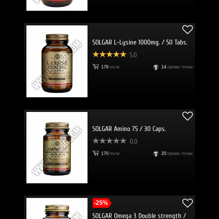
SOLGAR L-Lysine 1000mg. / 50 Tabs.
5.0
176
пъти
14
промо точки
SOLGAR Amino 75 / 30 Caps.
0.0
170
пъти
20
промо точки
-25%
SOLGAR Omega 3 Double strength /