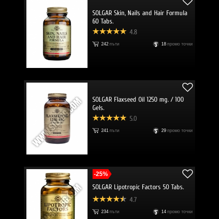
SOLGAR Skin, Nails and Hair Formula
60 Tabs.
4.8
242
пъти
18
промо точки
SOLGAR Flaxseed Oil 1250 mg. / 100
Gels.
5.0
241
пъти
29
промо точки
-25%
SOLGAR Lipotropic Factors 50 Tabs.
4.7
234
пъти
14
промо точки