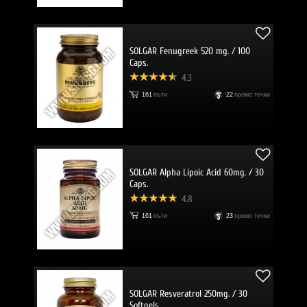
SOLGAR Fenugreek 520 mg. / 100
Caps.
4.3
161
пъти
22
промо точки
SOLGAR Alpha Lipoic Acid 60mg. / 30
Caps.
4.8
161
пъти
23
промо точки
SOLGAR Resveratrol 250mg. / 30
Softgels