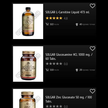
SOLGAR L-Carnitine Liquid 473 ml.
4.8
322
пъти
40
промо точки
SOLGAR Glucosamine HCL 1000 mg. /
60 Tabs.
0.0
319
пъти
29
промо точки
SOLGAR Zinc Gluconate 50 mg. / 100
Tabs.
0.0