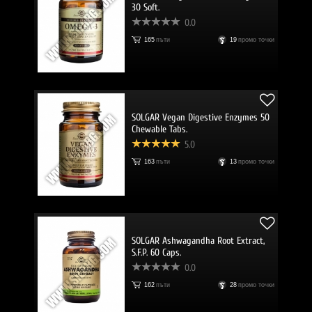
30 Soft.
0.0
165
пъти
19
промо точки
SOLGAR Vegan Digestive Enzymes 50
Chewable Tabs.
5.0
163
пъти
13
промо точки
SOLGAR Ashwagandha Root Extract,
S.F.P. 60 Caps.
0.0
162
пъти
28
промо точки