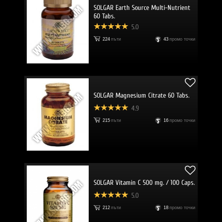
SOLGAR Earth Source Multi-Nutrient
60 Tabs.
5.0
224
пъти
43
промо точки
SOLGAR Magnesium Citrate 60 Tabs.
4.9
215
пъти
16
промо точки
SOLGAR Vitamin C 500 mg. / 100 Caps.
5.0
212
пъти
18
промо точки