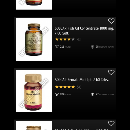
SOLGAR Fish Oil Concentrate 1000 mg.
/ 60 Soft.
4.1
211
пъти
28
промо точки
SOLGAR Female Multiple / 60 Tabs.
5.0
209
пъти
27
промо точки