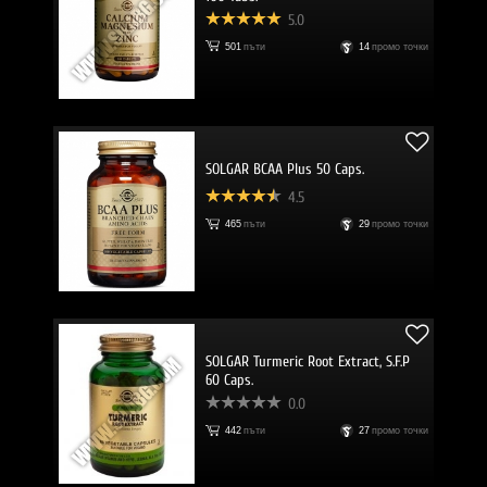
5.0
501
пъти
14
промо точки
SOLGAR BCAA Plus 50 Caps.
4.5
465
пъти
29
промо точки
SOLGAR Turmeric Root Extract, S.F.P
60 Caps.
0.0
442
пъти
27
промо точки