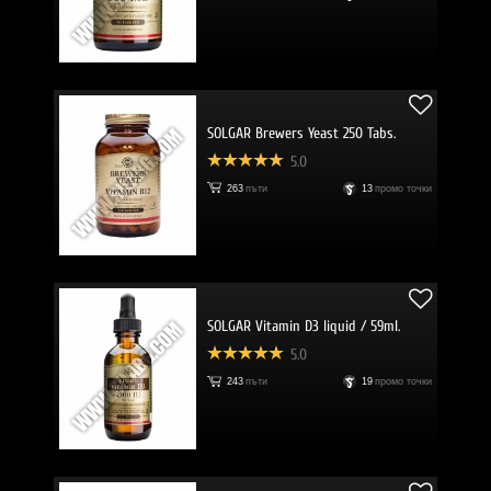
SOLGAR Brewers Yeast 250 Tabs.
5.0
263
пъти
13
промо точки
SOLGAR Vitamin D3 liquid / 59ml.
5.0
243
пъти
19
промо точки