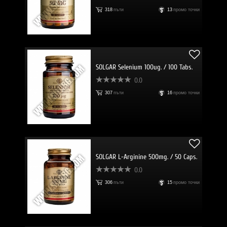
318
пъти
13
промо точки
SOLGAR Selenium 100ug. / 100 Tabs.
0.0
307
пъти
16
промо точки
SOLGAR L-Arginine 500mg. / 50 Caps.
0.0
306
пъти
15
промо точки