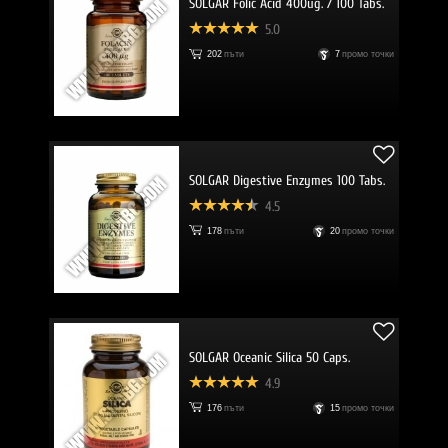
SOLGAR Folic Acid 400ug. / 100 Tabs.
5.0
202
пъти
7
промо точки
SOLGAR Digestive Enzymes 100 Tabs.
4.5
178
пъти
20
промо точки
SOLGAR Oceanic Silica 50 Caps.
4.9
176
пъти
15
промо точки