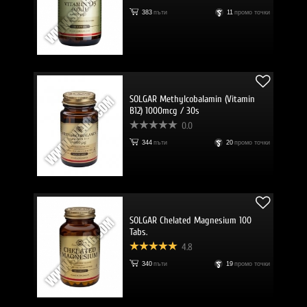
383
пъти
11
промо точки
SOLGAR Methylcobalamin (Vitamin
B12) 1000mcg / 30s
0.0
344
пъти
20
промо точки
SOLGAR Chelated Magnesium 100
Tabs.
4.8
340
пъти
19
промо точки