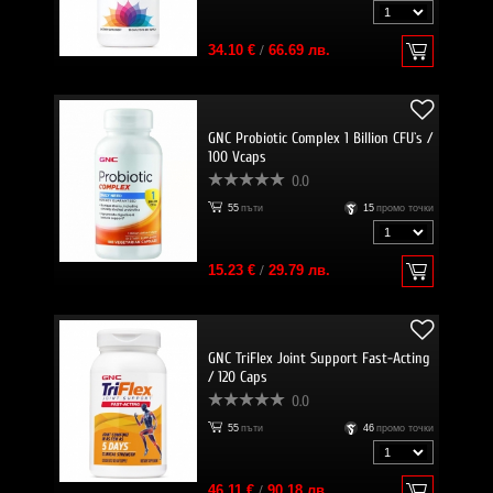
34.10 €
/
66.69 лв.
GNC Probiotic Complex 1 Billion CFU`s /
100 Vcaps
0.0
55
пъти
15
промо точки
15.23 €
/
29.79 лв.
GNC TriFlex Joint Support Fast-Acting
/ 120 Caps
0.0
55
пъти
46
промо точки
46.11 €
/
90.18 лв.