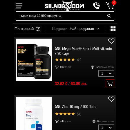
0
Филтрирай
Подреди:
Най-продаван
GNC Mega Men® Sport Multivitamin
/ 90 Caps
4.9
690
пъти
32
промо точки
32.62 €
/
63.80 лв.
GNC Zinc 30 mg / 100 Tabs
5.0
444
пъти
8
промо точки