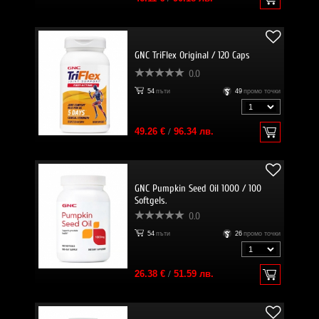
GNC TriFlex Original / 120 Caps
0.0
54
пъти
49
промо точки
49.26 €
/
96.34 лв.
GNC Pumpkin Seed Oil 1000 / 100
Softgels.
0.0
54
пъти
26
промо точки
26.38 €
/
51.59 лв.