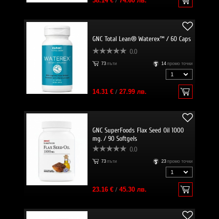
38.14 €
/
74.60 лв.
GNC Total Lean® Waterex™ / 60 Caps
0.0
73
пъти
14
промо точки
14.31 €
/
27.99 лв.
GNC SuperFoods Flax Seed Oil 1000
mg. / 90 Softgels
0.0
73
пъти
23
промо точки
23.16 €
/
45.30 лв.