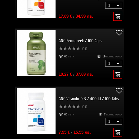
17.89 €
/
34.99 лв.
GNC Fenugreek / 100 Caps
0.0
66
пъти
19
промо точки
19.27 €
/
37.69 лв.
GNC Vitamin D-3 / 400 IU / 100 Tabs.
0.0
66
пъти
7
промо точки
7.95 €
/
15.55 лв.