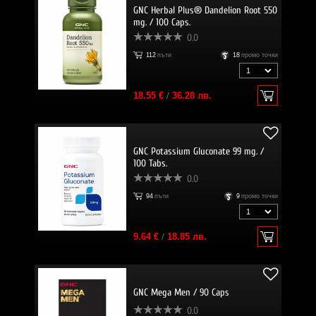
GNC Herbal Plus® Dandelion Root 550
mg. / 100 Caps.
0.0
112
пъти
18
промо точки
18.55 €
/
36.28 лв.
GNC Potassium Gluconate 99 mg. /
100 Tabs.
0.0
94
пъти
9
промо точки
9.64 €
/
18.85 лв.
GNC Mega Men / 90 Caps
0.0