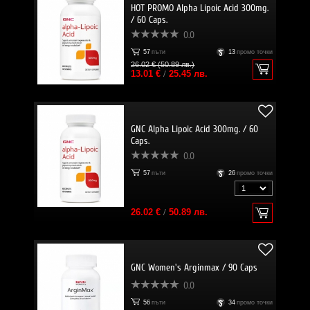
HOT PROMO Alpha Lipoic Acid 300mg.
/ 60 Caps.
0.0
57
пъти
13
промо точки
26.02 € (50.89 лв.)
13.01 €
/
25.45 лв.
GNC Alpha Lipoic Acid 300mg. / 60
Caps.
0.0
57
пъти
26
промо точки
26.02 €
/
50.89 лв.
GNC Women's Arginmax / 90 Caps
0.0
56
пъти
34
промо точки