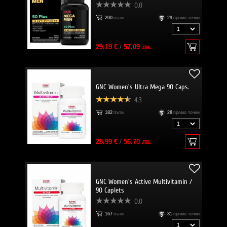
0.0
200
пъти
29
промо точки
29.19 €
/
57.09 лв.
GNC Women's Ultra Mega 90 Caps.
4.3
182
пъти
28
промо точки
28.99 €
/
56.70 лв.
GNC Women's Active Multivitamin /
90 Caplets
0.0
167
пъти
31
промо точки