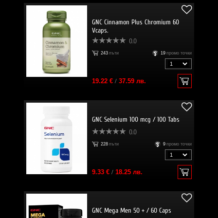
GNC Cinnamon Plus Chromium 60
Vcaps.
0.0
243
пъти
19
промо точки
19.22 €
/
37.59 лв.
GNC Selenium 100 mcg / 100 Tabs
0.0
228
пъти
9
промо точки
9.33 €
/
18.25 лв.
GNC Mega Men 50 + / 60 Caps