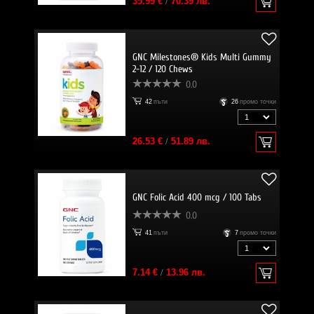
35.99 €
/
70.39 лв.
GNC Milestones® Kids Multi Gummy
2-12 / 120 Chews
0.0
42
пъти
26
промо точки
26.53 €
/
51.89 лв.
GNC Folic Acid 400 mcg / 100 Tabs
0.0
41
пъти
7
промо точки
7.14 €
/
13.96 лв.