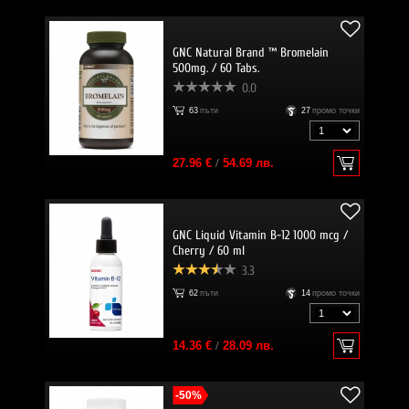
GNC Natural Brand ™ Bromelain
500mg. / 60 Tabs.
0.0
63
пъти
27
промо точки
27.96 €
/
54.69 лв.
GNC Liquid Vitamin B-12 1000 mcg /
Cherry / 60 ml
3.3
62
пъти
14
промо точки
14.36 €
/
28.09 лв.
-50%