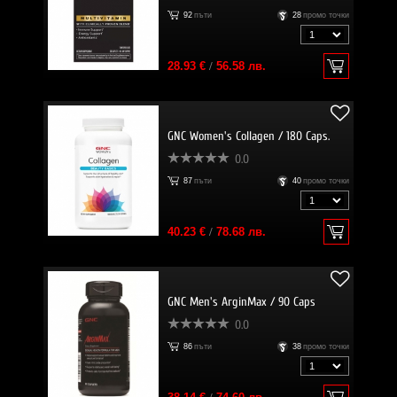
92
пъти
28
промо точки
28.93 €
/
56.58 лв.
GNC Women's Collagen / 180 Caps.
0.0
87
пъти
40
промо точки
40.23 €
/
78.68 лв.
GNC Men's ArginMax / 90 Caps
0.0
86
пъти
38
промо точки