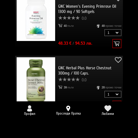
GNC Women's Evening Primrose Oil
1300 mg / 90 Softgels
0.0
40
пъти
48
промо точки
48.33 €
/
94.53 лв.
GNC Herbal Plus Horse Chestnut
300mg / 100 Caps.
0.0
39
пъти
28
промо точки
28.37 €
/
55.49 лв.
Проследи Пратка
Профил
Любими
GNC Herbal Plus® Triple Ginseng
Root / 90 Caps.