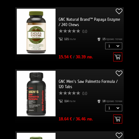
GNC Natural Brand™ Papaya Enzyme
/ 240 Chews
0.0
121
пъти
15
промо точки
15.54 €
/
30.39 лв.
GNC Men's Saw Palmetto Formula /
120 Tabs
0.0
114
пъти
18
промо точки
18.64 €
/
36.46 лв.