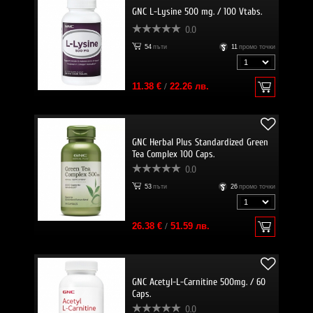
GNC L-Lysine 500 mg. / 100 Vtabs.
0.0
54
пъти
11
промо точки
11.38 €
/
22.26 лв.
GNC Herbal Plus Standardized Green
Tea Complex 100 Caps.
0.0
53
пъти
26
промо точки
26.38 €
/
51.59 лв.
GNC Acetyl-L-Carnitine 500mg. / 60
Caps.
0.0