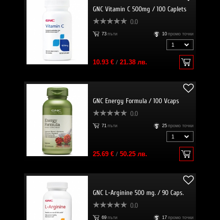
GNC Vitamin C 500mg / 100 Caplets
0.0
73
пъти
10
промо точки
10.93 €
/
21.38 лв.
GNC Energy Formula / 100 Vcaps
0.0
71
пъти
25
промо точки
25.69 €
/
50.25 лв.
GNC L-Arginine 500 mg. / 90 Caps.
0.0
69
пъти
17
промо точки