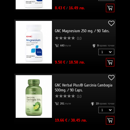
8.43 €
/
16.49 лв.
GNC Magnesium 250 mg. / 90 Tabs.
0.0
440
пъти
9
промо точки
9.50 €
/
18.58 лв.
GNC Herbal Plus® Garcinia Cambogia
500mg. / 90 Caps.
0.0
261
пъти
19
промо точки
19.66 €
/
38.45 лв.