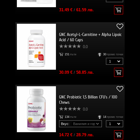
31.49 €
/
61.59 лв.
GNC Acetyl-L-Carnitine + Alpha Lipoic
Acid / 60 Caps
0.0
151
пъти
30
промо точки
30.09 €
/
58.85 лв.
GNC Probiotic 1,5 Billion CFU`s / 100
Chews
0.0
134
пъти
14
промо точки
Вкус:
14.72 €
/
28.79 лв.