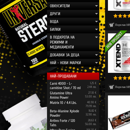
ОВКУСИТЕЛИ
ДРУГИ
ВОДА
Поръчан
10
БИЛКИ
В ПОДКРЕПА НА
РЕЖИМИ И
МЕДИКАМЕНТИ
ДОБАВКИ ЗА ДЕЦА
НАЙ - НОВИ МАРКИ
НАЙ-ПРОДАВАНИ
Carni 4000 - L-
1.25 €
2.44 лв.
Поръчан
10
carnitine Shot / 70 ml
Glutamine Ultra
27.10 €
53.00 лв.
Amino Power
Matrix 10 / 4.4 Lbs.
40.90 €
79.99 лв.
Beta-Alanine Xplode
16.82 €
32.90 лв.
Powder
Arthro Forte / 120
28.63 €
56.00 лв.
Tabs
106.35 €