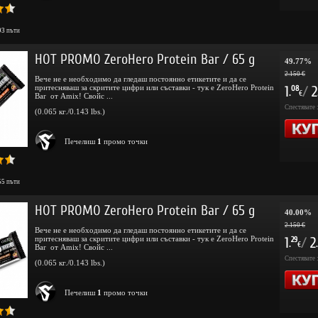
93
пъти
HOT PROMO ZeroHero Protein Bar / 65 g
49.77%
2.150 €
Вече не е необходимо да гледаш постоянно етикетите и да се
притесняваш за скритите цифри или съставки - тук е ZeroHero Protein
1
/
2
08
.
€
Bar от Amix! Свойс ...
Спестявате 
(0.065 кг./0.143 lbs.)
Печелиш
1
промо точки
55
пъти
HOT PROMO ZeroHero Protein Bar / 65 g
40.00%
2.150 €
Вече не е необходимо да гледаш постоянно етикетите и да се
притесняваш за скритите цифри или съставки - тук е ZeroHero Protein
1
/
2
29
.
.
€
Bar от Amix! Свойс ...
Спестявате 
(0.065 кг./0.143 lbs.)
Печелиш
1
промо точки