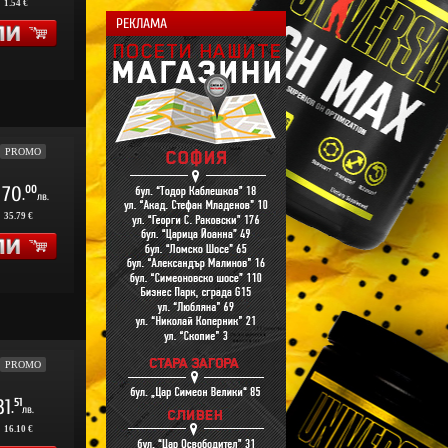
:
1.54 €
РЕКЛАМА
PROMO
70
00
.
лв.
:
35.79 €
PROMO
31
51
.
лв.
:
16.10 €