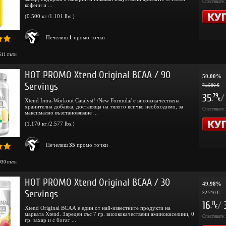
Спестявате 
кофеин и ...
(0.500 кг./1.101 lbs.)
Печелиш
1
промо точки
611
пъти
HOT PROMO Xtend Original BCAA / 90
50.00%
Servings
71.580 €
35
/
79
.
€
Xtend Intra-Workout Catalyst! /New Formula/ е висококачествена
хранителна добавка, доставяща на тялото всичко необходимо, за
Спестявате 
максимално възстановяване ...
(1.170 кг./2.577 lbs.)
Печелиш
35
промо точки
930
пъти
HOT PROMO Xtend Original BCAA / 30
49.98%
Servings
32.210 €
16
/
11
.
€
Xtend Original BCAA е един от най-известните продукти на
марката Xtend. Зареден със 7 гр. висококачествени аминокиселини, 0
Спестявате 
гр. захар и с богат ...