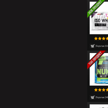
Поръчан
25
Поръчан
24