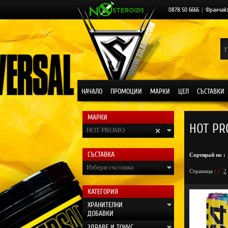
0878 50 6666
|
Франчай
НАЧАЛО
ПРОМОЦИИ
МАРКИ
ЦЕЛ
СЪСТАВКИ
МАРКИ
HOT PR
HOT PROMO
СЪСТАВКА
Сортирай по :
Избери съставка
Страница :
1
2
КАТЕГОРИЯ
ХРАНИТЕЛНИ
ДОБАВКИ
ЗДРАВЕ И ТОНУС