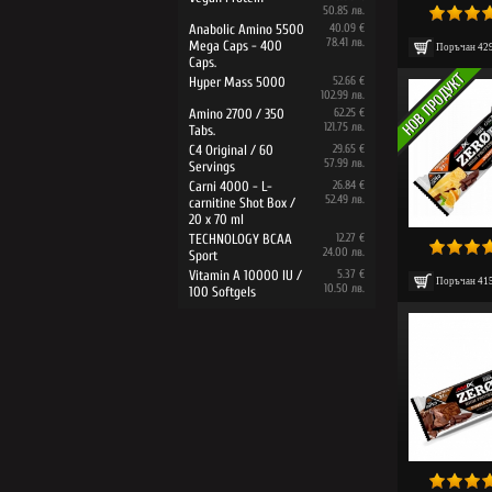
50.85 лв.
Anabolic Amino 5500
40.09 €
78.41 лв.
Mega Caps - 400
Поръчан
42
Caps.
Hyper Mass 5000
52.66 €
102.99 лв.
Amino 2700 / 350
62.25 €
121.75 лв.
Tabs.
C4 Original / 60
29.65 €
57.99 лв.
Servings
Carni 4000 - L-
26.84 €
52.49 лв.
carnitine Shot Box /
20 x 70 ml
TECHNOLOGY BCAA
12.27 €
24.00 лв.
Sport
Vitamin A 10000 IU /
5.37 €
Поръчан
41
10.50 лв.
100 Softgels