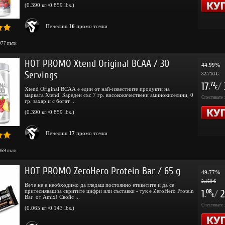
(0.390 кг./0.859 lbs.)
Печелиш
16
промо точки
977
пъти
HOT PROMO Xtend Original BCAA / 30
44.99%
Servings
32.210 €
17
/
72
.
€
Xtend Original BCAA е един от най-известните продукти на
марката Xtend. Зареден със 7 гр. висококачествени аминокиселини, 0
Спестявате 
гр. захар и с богат ...
(0.390 кг./0.859 lbs.)
Печелиш
17
промо точки
959
пъти
HOT PROMO ZeroHero Protein Bar / 65 g
49.77%
2.150 €
Вече не е необходимо да гледаш постоянно етикетите и да се
притесняваш за скритите цифри или съставки - тук е ZeroHero Protein
1
/
2
08
.
€
Bar от Amix! Свойс ...
Спестявате 
(0.065 кг./0.143 lbs.)