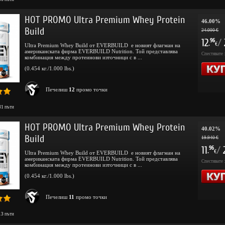
HOT PROMO Ultra Premium Whey Protein
46.00%
Build
24.000 €
12
/
96
.
€
Ultra Premium Whey Build от EVERBUILD е новият флагман на
американската фирма EVERBUILD Nutrition. Той представлява
Спестявате 
комбинация между протеинови източници с в ...
(0.454 кг./1.000 lbs.)
Печелиш
12
промо точки
81
пъти
HOT PROMO Ultra Premium Whey Protein
40.02%
Build
19.940 €
11
/
96
.
€
Ultra Premium Whey Build от EVERBUILD е новият флагман на
американската фирма EVERBUILD Nutrition. Той представлява
Спестявате 
комбинация между протеинови източници с в ...
(0.454 кг./1.000 lbs.)
Печелиш
11
промо точки
13
пъти