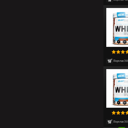
Поръчан
31
Поръчан
31