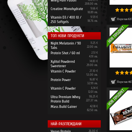
Whey Pure Fusion
208.00 лв.
Creatine Monohydrate
9.66 €
18.89 лв.
Vitamin D3 / 400 IU /
9.59 €
Поръчан
63
18.76 лв.
250 Softgels
ТОП НОВИ ПРОДУКТИ
Night Melatonin / 90
11.25 €
22.00 лв.
Tabs
Protein Shot / 60 ml
2.51 €
4.91 лв.
Xylitol Powdered
14.83 €
29.00 лв.
Sweetener
Vitamin C Powder
27.10 €
53.00 лв.
Protein Power
16.87 €
Поръчан
46
32.99 лв.
Vitamin C Powder
6.14 €
12.01 лв.
Ultra Premium Whey
116.25 €
227.37 лв.
Protein Build
Mass Build Gainer
42.18 €
82.50 лв.
НАЙ-РАЗГЛЕЖДАНИ
Vegan Protein
26.00 €