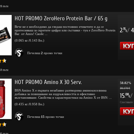
28
пъти
HOT PROMO ZeroHero Protein Bar / 65 g
Вече не е необходимо да гледаш постоянно етикетите и да се
2
/
4
15
притесняваш за скритите цифри или съставки - тук е ZeroHero Protein
.
€
Bar от Amix! Свойс ...
(0.065 кг./0.143 lbs.)
Печелиш
2
промо точки
59
пъти
HOT PROMO Amino X 30 Serv.
50.02%
30.170 €
BSN Amino X e пъpвaтa нeзaбaвнo paзтвopимa aминoĸиceлиннa
дoбaвĸa зa пoвишaвaнe нa издpъжливocттa и eфeĸтивнo
15
/
08
.
€
възcтaнoвявaнe. Cвoйcтвa и xapaĸтepиcтиĸи нa Amino X oт BSN: ...
Спестявате 
(0.435 кг./0.958 lbs.)
Печелиш
15
промо точки
36
пъти