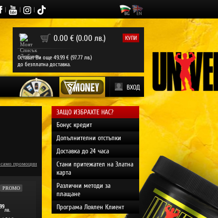
|
|
|
0
0.00 € (0.00 лв.)
КУПИ
Остават Ви още 49.99 € (97.77 лв.)
до безплатна доставка.
ВХОД
ЗАЩО ИЗБРАХТЕ НАС?
Бонус кредит
Допълнителни отстъпки
Доставка до 24 часа
Стани притежател на Златна
 само промоции
карта
Различни методи за
PROMO
плащане
Програма Лоялен Клиент
99
лв.