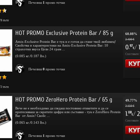
Печелиш
1
промо точки
78
пъти
HOT PROMO Exclusive Protein Bar / 85 g
60.08%
2.430 €
Amix-Exclusive Protein Bar е тук и е готов да стане твой любимец!
Свойства и характеристики на Amix-Exclusive Protein Bar: 10
0
/
97
.
€
страхотни вкуса Цели 24 грам ...
Спестявате 
(0.085 кг./0.187 lbs.)
Печелиш
0
промо точки
72
пъти
HOT PROMO ZeroHero Protein Bar / 65 g
49.77%
2.150 €
Вече не е необходимо да гледаш постоянно етикетите и да се
притесняваш за скритите цифри или съставки - тук е ZeroHero Protein
1
/
2
08
.
€
Bar от Amix! Свойс ...
Спестявате 
(0.065 кг./0.143 lbs.)
Печелиш
1
промо точки