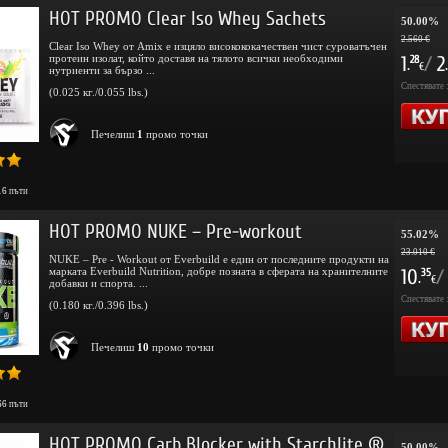
HOT PROMO Clear Iso Whey Sachets
50.00%
2.560 €
Clear Iso Whey от Amix е изцяло високококачествен чист суроватъчен
протеин изолат, който доставя на тялото всички необходими
1
/
2
28
.
.
€
нутриенти за бързо ...
Спестявате 
(0.025 кг./0.055 lbs.)
Печелиш
1
промо точки
16
пъти
HOT PROMO NUKE – Pre-workout
55.02%
23.010 €
NUKE – Pre - Workout от Everbuild е един от последните продукти на
марката Everbuild Nutrition, добре позната в сферата на хранителните
10
/
35
.
€
добавки и спорта. ...
Спестявате 
(0.180 кг./0.396 lbs.)
Печелиш
10
промо точки
66
пъти
HOT PROMO Carb Blocker with Starchlite ®
50.00%