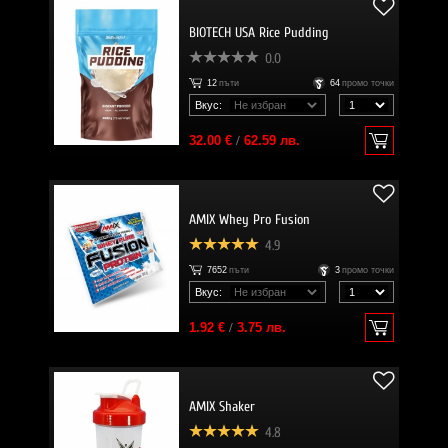
BIOTECH USA Rice Pudding
0.0
12
пъти
64
промо точки
Вкус:
32.00 €
/
62.59 лв.
AMIX Whey Pro Fusion
4.9
7652
пъти
3
промо точки
Вкус:
1.92 €
/
3.75 лв.
AMIX Shaker
4.8