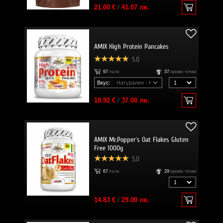
21.00 €
/
41.07 лв.
AMIX High Protein Pancakes
5.0
97
пъти
37
промо точки
Вкус:
18.92 €
/
37.00 лв.
AMIX Mr.Popper´s Oat Flakes Gluten
Free 1000g
5.0
67
пъти
29
промо точки
14.83 €
/
29.00 лв.