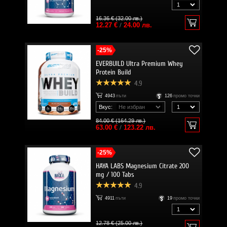
16.36 € (32.00 лв.)
12.27 €
/
24.00 лв.
-25%
EVERBUILD Ultra Premium Whey
Protein Build
4.9
4943
пъти
126
промо точки
Вкус:
84.00 € (164.29 лв.)
63.00 €
/
123.22 лв.
-25%
HAYA LABS Magnesium Citrate 200
mg / 100 Tabs
4.9
4911
пъти
19
промо точки
12.78 € (25.00 лв.)