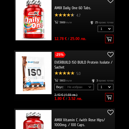
AMIX Daily One 60 Tabs.
4.7
5669
пъти
25
промо точки
12.78 €
/
25.00 лв.
-25%
EVERBUILD ISO BUILD Protein Isolate /
Sachet
5.0
5603
пъти
3
промо точки
Вкус:
2.40 € (4.69 лв.)
1.80 €
/
3.52 лв.
AMIX Vitamin C /with Rose Hips/
1000mg. / 100 Caps.