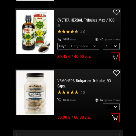
CVETITA HERBAL Tribulus Max / 100
ml
4.6
4648
пъти
40
промо точки
Вкус:
20.45 €
/
40.00 лв.
VEMOHERB Bulgarian Tribulus 90
Caps.
4.8
4636
пъти
67
промо точки
33.90 €
/
66.30 лв.