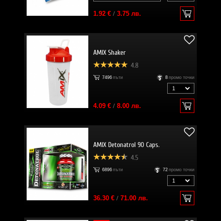
1.92 €
/
3.75 лв.
AMIX Shaker
4.8
7496
пъти
8
промо точки
4.09 €
/
8.00 лв.
AMIX Detonatrol 90 Caps.
4.5
6896
пъти
72
промо точки
36.30 €
/
71.00 лв.