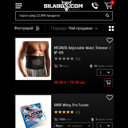
0
Филтрирай
Подреди:
Най-продаван
MCDAVID Adjustable Waist Trimmer /
№ 491
0.0
78
пъти
40
промо точки
40.90 €
/
79.99 лв.
AMIX Whey Pro Fusion
4.9
7658
пъти
3
промо точки
Вкус: