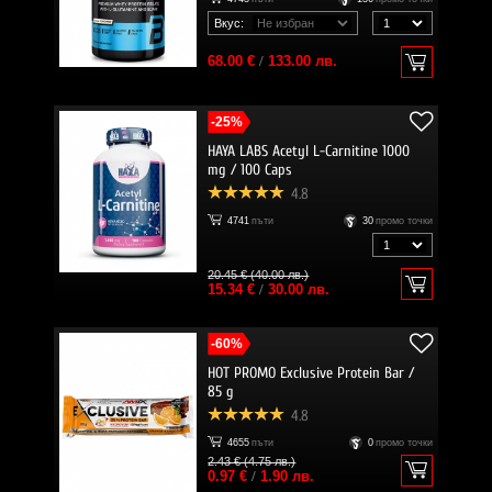
Вкус:
68.00 €
/
133.00 лв.
-25%
HAYA LABS Acetyl L-Carnitine 1000
mg / 100 Caps
4.8
4741
пъти
30
промо точки
20.45 € (40.00 лв.)
15.34 €
/
30.00 лв.
-60%
HOT PROMO Exclusive Protein Bar /
85 g
4.8
4655
пъти
0
промо точки
2.43 € (4.75 лв.)
0.97 €
/
1.90 лв.