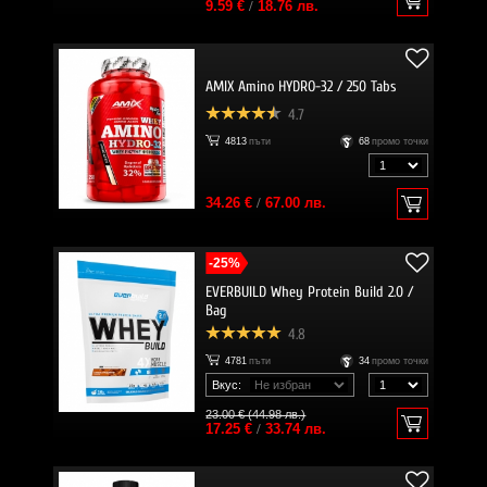
9.59 €
/
18.76 лв.
AMIX Amino HYDRO-32 / 250 Tabs
4.7
4813
пъти
68
промо точки
34.26 €
/
67.00 лв.
-25%
EVERBUILD Whey Protein Build 2.0 /
Bag
4.8
4781
пъти
34
промо точки
Вкус:
23.00 € (44.98 лв.)
17.25 €
/
33.74 лв.