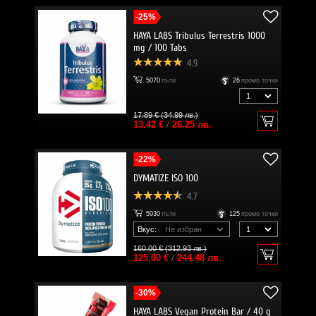
-25%
HAYA LABS Tribulus Terrestris 1000
mg / 100 Tabs
4.9
5070
пъти
26
промо точки
17.89 € (34.99 лв.)
13.42 €
/
26.25 лв.
-22%
DYMATIZE ISO 100
4.7
5030
пъти
125
промо точки
Вкус:
160.00 € (312.93 лв.)
125.00 €
/
244.48 лв.
-30%
HAYA LABS Vegan Protein Bar / 40 g