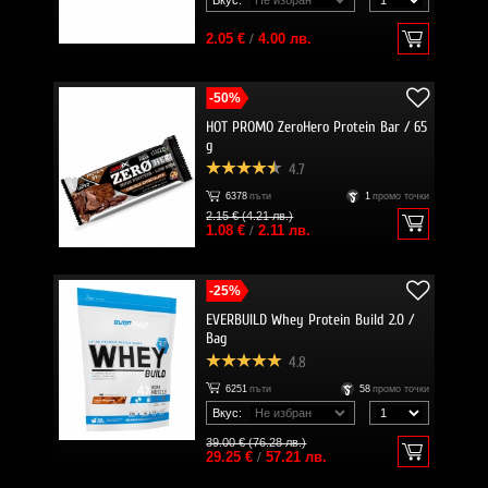
Вкус:
2.05 €
/
4.00 лв.
-50%
HOT PROMO ZeroHero Protein Bar / 65
g
4.7
6378
пъти
1
промо точки
2.15 € (4.21 лв.)
1.08 €
/
2.11 лв.
-25%
EVERBUILD Whey Protein Build 2.0 /
Bag
4.8
6251
пъти
58
промо точки
Вкус:
39.00 € (76.28 лв.)
29.25 €
/
57.21 лв.