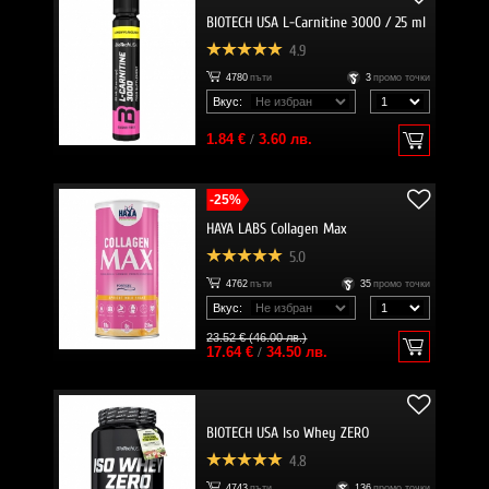
BIOTECH USA L-Carnitine 3000 / 25 ml
4.9
4780
пъти
3
промо точки
Вкус:
1.84 €
/
3.60 лв.
-25%
HAYA LABS Collagen Max
5.0
4762
пъти
35
промо точки
Вкус:
23.52 € (46.00 лв.)
17.64 €
/
34.50 лв.
BIOTECH USA Iso Whey ZERO
4.8
4743
пъти
136
промо точки