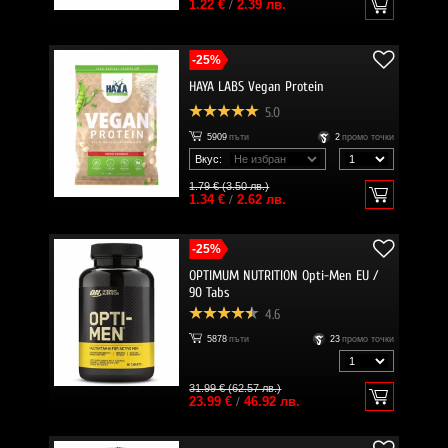
1.22 €
/
2.39 лв.
-25%
HAYA LABS Vegan Protein
5.0
5909
пъти
2
промо точки
Вкус:
1.79 € (3.50 лв.)
1.34 €
/
2.62 лв.
-25%
OPTIMUM NUTRITION Opti-Men EU /
90 Tabs
4.6
5878
пъти
23
промо точки
31.99 € (62.57 лв.)
23.99 €
/
46.92 лв.