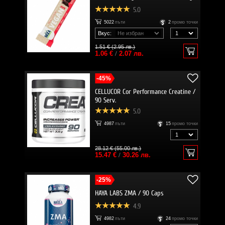
5.0
5022
пъти
2
промо точки
Вкус:
1.51 € (2.95 лв.)
1.06 €
/
2.07 лв.
-45%
CELLUCOR Cor Performance Creatine /
90 Serv.
5.0
4987
пъти
15
промо точки
28.12 € (55.00 лв.)
15.47 €
/
30.26 лв.
-25%
HAYA LABS ZMA / 90 Caps
4.9
4982
пъти
24
промо точки