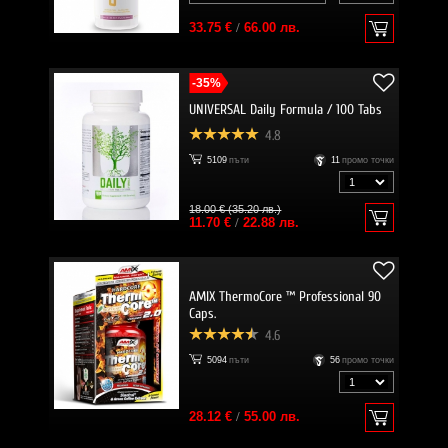
33.75 €
/
66.00 лв.
-35%
UNIVERSAL Daily Formula / 100 Tabs
4.8
5109
пъти
11
промо точки
18.00 € (35.20 лв.)
11.70 €
/
22.88 лв.
AMIX ThermoCore ™ Professional 90
Caps.
4.6
5094
пъти
56
промо точки
28.12 €
/
55.00 лв.