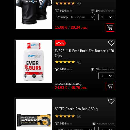
4.8
6509
пъти
30
промо точки
Размер:
15.00 €
/
29.34 лв.
-25%
EVERBUILD Ever Burn Fat Burner / 120
Caps
4.9
6408
пъти
49
промо точки
33.23 € (65.00 лв.)
24.93 €
/
48.76 лв.
SCITEC Choco Pro Bar / 50 g
5.0
6398
пъти
4
промо точки