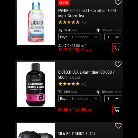
-25%
EVERBUILD Liquid L-Carnitine 3000
mg + Green Tea
4.8
6634
пъти
32
промо точки
Вкус:
21.47 € (42.00 лв.)
16.11 €
/
31.51 лв.
BIOTECH USA L-Carnitine 100.000 /
500ml Liquid
4.8
6569
пъти
59
промо точки
Вкус:
29.66 €
/
58.00 лв.
SILA BG T-SHIRT BLACK