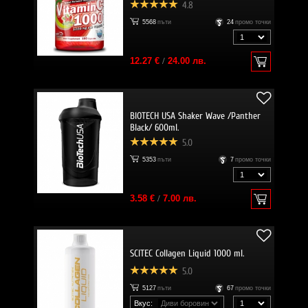
4.8
5568
пъти
24
промо точки
12.27 €
/
24.00 лв.
BIOTECH USA Shaker Wave /Panther
Black/ 600ml.
5.0
5353
пъти
7
промо точки
3.58 €
/
7.00 лв.
SCITEC Collagen Liquid 1000 ml.
5.0
5127
пъти
67
промо точки
Вкус: