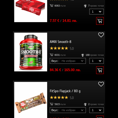
6063
пъти
7
промо точки
7.57 €
/
14.81 лв.
AMIX Smooth-8
5.0
6031
пъти
168
промо точки
Вкус:
84.36 €
/
165.00 лв.
FitSpo Flapjack / 80 g
5.0
5915
пъти
2
промо точки
Вкус: