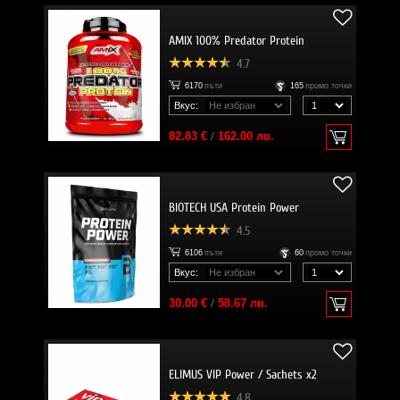
AMIX 100% Predator Protein
4.7
6170
пъти
165
промо точки
Вкус:
82.83 €
/
162.00 лв.
BIOTECH USA Protein Power
4.5
6106
пъти
60
промо точки
Вкус:
30.00 €
/
58.67 лв.
ELIMUS VIP Power / Sachets x2
4.8