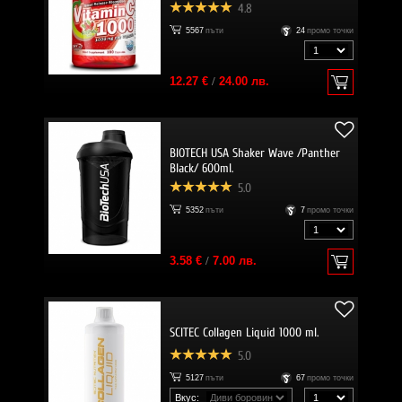
4.8
5567
пъти
24
промо точки
12.27 €
/
24.00 лв.
BIOTECH USA Shaker Wave /Panther
Black/ 600ml.
5.0
5352
пъти
7
промо точки
3.58 €
/
7.00 лв.
SCITEC Collagen Liquid 1000 ml.
5.0
5127
пъти
67
промо точки
Вкус: