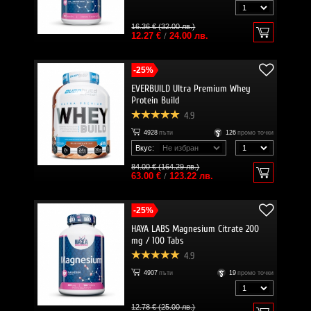
16.36 € (32.00 лв.)
12.27 €
/
24.00 лв.
-25%
EVERBUILD Ultra Premium Whey
Protein Build
4.9
4928
пъти
126
промо точки
Вкус:
84.00 € (164.29 лв.)
63.00 €
/
123.22 лв.
-25%
HAYA LABS Magnesium Citrate 200
mg / 100 Tabs
4.9
4907
пъти
19
промо точки
12.78 € (25.00 лв.)