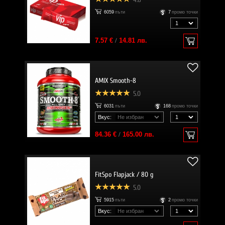
6059
пъти
7
промо точки
7.57 €
/
14.81 лв.
AMIX Smooth-8
5.0
6031
пъти
168
промо точки
Вкус:
84.36 €
/
165.00 лв.
FitSpo Flapjack / 80 g
5.0
5915
пъти
2
промо точки
Вкус: