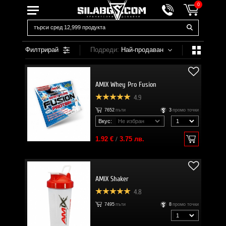
0
Филтрирай
Подреди:
Най-продаван
AMIX Whey Pro Fusion
4.9
7652
пъти
3
промо точки
Вкус:
1.92 €
/
3.75 лв.
AMIX Shaker
4.8
7495
пъти
8
промо точки