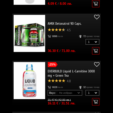
4.09 €
/
8.00 лв.
AMIX Detonatrol 90 Caps.
4.5
6896
пъти
72
промо точки
36.30 €
/
71.00 лв.
-25%
EVERBUILD Liquid L-Carnitine 3000
mg + Green Tea
4.8
6628
пъти
32
промо точки
Вкус:
21.47 € (42.00 лв.)
16.11 €
/
31.51 лв.