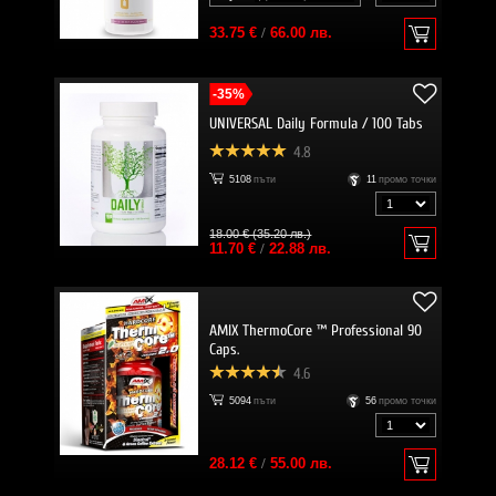
33.75 €
/
66.00 лв.
-35%
UNIVERSAL Daily Formula / 100 Tabs
4.8
5108
пъти
11
промо точки
18.00 € (35.20 лв.)
11.70 €
/
22.88 лв.
AMIX ThermoCore ™ Professional 90
Caps.
4.6
5094
пъти
56
промо точки
28.12 €
/
55.00 лв.