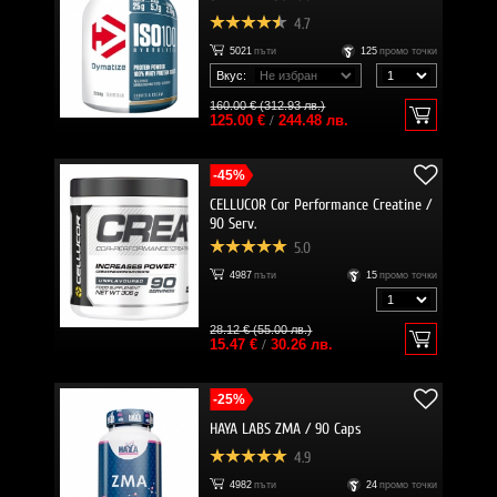
4.7
5021
пъти
125
промо точки
Вкус:
160.00 € (312.93 лв.)
125.00 €
/
244.48 лв.
-45%
CELLUCOR Cor Performance Creatine /
90 Serv.
5.0
4987
пъти
15
промо точки
28.12 € (55.00 лв.)
15.47 €
/
30.26 лв.
-25%
HAYA LABS ZMA / 90 Caps
4.9
4982
пъти
24
промо точки