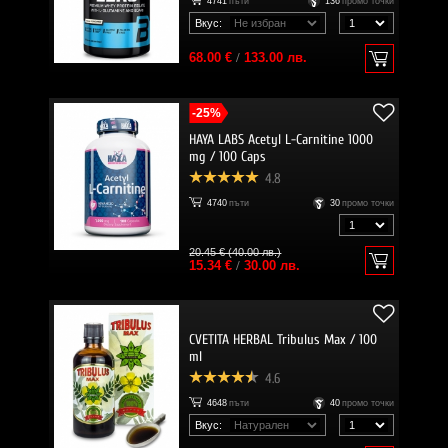
4741
пъти
136
промо точки
Вкус:
68.00 €
/
133.00 лв.
-25%
HAYA LABS Acetyl L-Carnitine 1000
mg / 100 Caps
4.8
4740
пъти
30
промо точки
20.45 € (40.00 лв.)
15.34 €
/
30.00 лв.
CVETITA HERBAL Tribulus Max / 100
ml
4.6
4648
пъти
40
промо точки
Вкус: