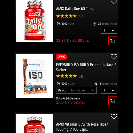
AMIX Daily One 60 Tabs.
4.7
5669
пъти
25
промо точки
12.78 €
/
25.00 лв.
-25%
EVERBUILD ISO BUILD Protein Isolate /
Sachet
5.0
5599
пъти
3
промо точки
Вкус:
2.40 € (4.69 лв.)
1.80 €
/
3.52 лв.
AMIX Vitamin C /with Rose Hips/
1000mg. / 100 Caps.