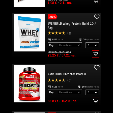
1.08 €
/
2.11 лв.
-25%
EVERBUILD Whey Protein Build 2.0 /
Bag
4.8
6247
пъти
58
промо точки
Вкус:
39.00 € (76.28 лв.)
29.25 €
/
57.21 лв.
AMIX 100% Predator Protein
4.7
6168
пъти
165
промо точки
Вкус:
82.83 €
/
162.00 лв.