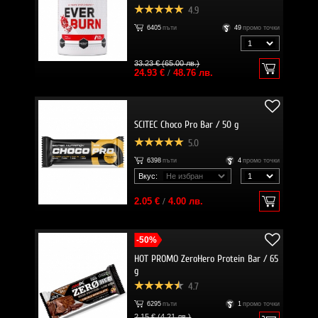
4.9
6405
пъти
49
промо точки
33.23 € (65.00 лв.)
24.93 €
/
48.76 лв.
SCITEC Choco Pro Bar / 50 g
5.0
6398
пъти
4
промо точки
Вкус:
2.05 €
/
4.00 лв.
-50%
HOT PROMO ZeroHero Protein Bar / 65
g
4.7
6295
пъти
1
промо точки
2.15 € (4.21 лв.)