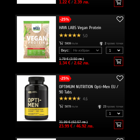
1.22 €
/
2.39 лв.
-25%
HAYA LABS Vegan Protein
5.0
5909
пъти
2
промо точки
Вкус:
1.79 € (3.50 лв.)
1.34 €
/
2.62 лв.
-25%
OPTIMUM NUTRITION Opti-Men EU /
90 Tabs
4.6
5878
пъти
23
промо точки
31.99 € (62.57 лв.)
23.99 €
/
46.92 лв.