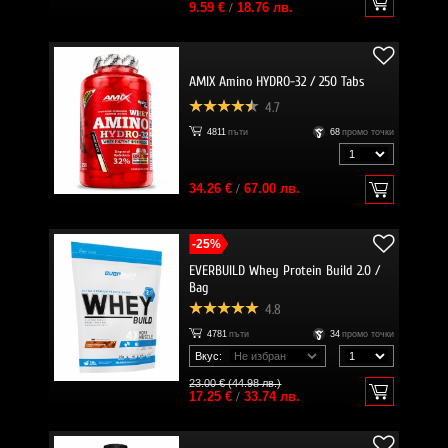
9.59 €
/
18.76 лв.
AMIX Amino HYDRO-32 / 250 Tabs
4.7
4811
пъти
68
промо точки
34.26 €
/
67.00 лв.
-25%
EVERBUILD Whey Protein Build 2.0 /
Bag
4.8
4781
пъти
34
промо точки
Вкус:
23.00 € (44.98 лв.)
17.25 €
/
33.74 лв.