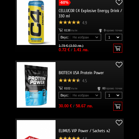
-60%
CELLUCOR C4 Explosive Energy Drink /
330 ml
4.9
6138
пъти
0
промо точки
Вкус:
1.79 € (3.50 лв.)
0.72 €
/
1.41 лв.
BIOTECH USA Protein Power
4.5
6102
пъти
60
промо точки
Вкус:
30.00 €
/
58.67 лв.
ELIMUS VIP Power / Sachets x2
4.8