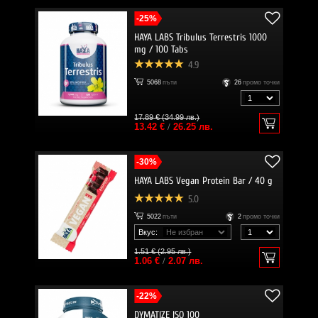
-25%
HAYA LABS Tribulus Terrestris 1000
mg / 100 Tabs
4.9
5068
пъти
26
промо точки
17.89 € (34.99 лв.)
13.42 €
/
26.25 лв.
-30%
HAYA LABS Vegan Protein Bar / 40 g
5.0
5022
пъти
2
промо точки
Вкус:
1.51 € (2.95 лв.)
1.06 €
/
2.07 лв.
-22%
DYMATIZE ISO 100