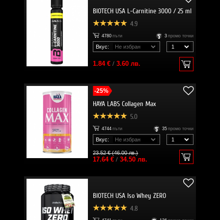
BIOTECH USA L-Carnitine 3000 / 25 ml
4.9
4780
пъти
3
промо точки
Вкус:
1.84 €
/
3.60 лв.
-25%
HAYA LABS Collagen Max
5.0
4744
пъти
35
промо точки
Вкус:
23.52 € (46.00 лв.)
17.64 €
/
34.50 лв.
BIOTECH USA Iso Whey ZERO
4.8