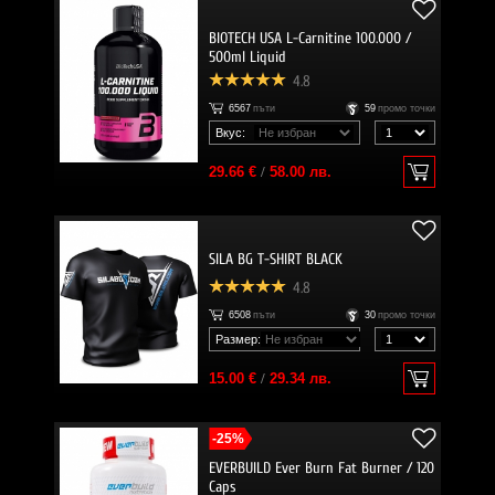
BIOTECH USA L-Carnitine 100.000 /
500ml Liquid
4.8
6567
пъти
59
промо точки
Вкус:
29.66 €
/
58.00 лв.
SILA BG T-SHIRT BLACK
4.8
6508
пъти
30
промо точки
Размер:
15.00 €
/
29.34 лв.
-25%
EVERBUILD Ever Burn Fat Burner / 120
Caps