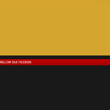
LABG.COM ВЪВ FACEBOOK