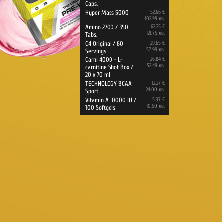
Caps.
Hyper Mass 5000
52.66 €
102.99 лв.
Amino 2700 / 350
62.25 €
121.75 лв.
Tabs.
C4 Original / 60
29.65 €
57.99 лв.
Servings
Carni 4000 - L-
26.84 €
52.49 лв.
carnitine Shot Box /
20 x 70 ml
TECHNOLOGY BCAA
12.27 €
24.00 лв.
Sport
Vitamin A 10000 IU /
5.37 €
10.50 лв.
100 Softgels