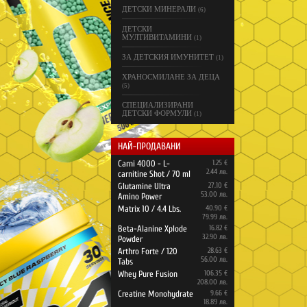
ДЕТСКИ МИНЕРАЛИ
(6)
ДЕТСКИ
МУЛТИВИТАМИНИ
(1)
ЗА ДЕТСКИЯ ИМУНИТЕТ
(1)
ХРАНОСМИЛАНЕ ЗА ДЕЦА
(5)
СПЕЦИАЛИЗИРАНИ
ДЕТСКИ ФОРМУЛИ
(1)
НАЙ-ПРОДАВАНИ
Carni 4000 - L-
1.25 €
2.44 лв.
carnitine Shot / 70 ml
Glutamine Ultra
27.10 €
53.00 лв.
Amino Power
Matrix 10 / 4.4 Lbs.
40.90 €
79.99 лв.
Beta-Alanine Xplode
16.82 €
32.90 лв.
Powder
Arthro Forte / 120
28.63 €
56.00 лв.
Tabs
Whey Pure Fusion
106.35 €
208.00 лв.
Creatine Monohydrate
9.66 €
18.89 лв.