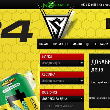
0878 50 6666
|
Франчай
НАЧАЛО
ПРОМОЦИИ
МАРКИ
ЦЕЛ
СЪСТАВКИ
МАРКИ
ДОБАВК
Избери марка
деца
СЪСТАВКА
Избери съставка
Сортирай по :
КАТЕГОРИЯ
Няма намерени ре
ДОБАВКИ ЗА ДЕЦА
ДЕТСКИ ВИТАМИНИ
(51)