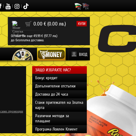
|
|
|
0
0.00 € (0.00 лв.)
КУПИ
Остават Ви още 49.99 € (97.77 лв.)
до безплатна доставка.
ВХОД
ЗАЩО ИЗБРАХТЕ НАС?
Бонус кредит
Допълнителни отстъпки
Доставка до 24 часа
Стани притежател на Златна
карта
 само промоции
Различни методи за
плащане
Програма Лоялен Клиент