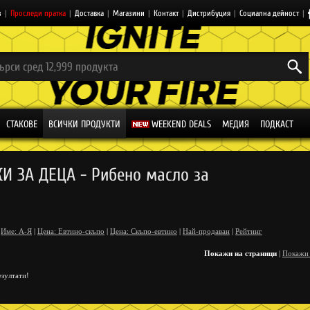
з
|
Проследи пратка
|
Доставка
|
Магазини
|
Контакт
|
Дистрибуция
|
Социална дейност
|
СТАКОВЕ
ВСИЧКИ ПРОДУКТИ
WEEKEND DEALS
МЕДИЯ
ПОДКАСТ
И ЗА ДЕЦА - Рибено масло за
Име: А-Я
|
Цена: Евтино-скъпо
|
Цена: Скъпо-евтино
|
Най-продаван
|
Рейтинг
Покажи на страници
|
Покажи
зултати!