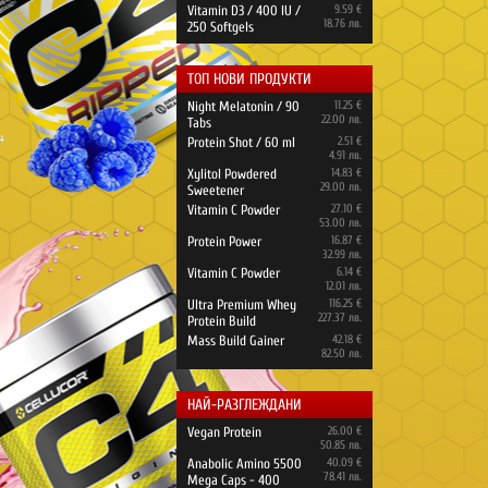
Vitamin D3 / 400 IU /
9.59 €
18.76 лв.
250 Softgels
ТОП НОВИ ПРОДУКТИ
Night Melatonin / 90
11.25 €
22.00 лв.
Tabs
Protein Shot / 60 ml
2.51 €
4.91 лв.
Xylitol Powdered
14.83 €
29.00 лв.
Sweetener
Vitamin C Powder
27.10 €
53.00 лв.
Protein Power
16.87 €
32.99 лв.
Vitamin C Powder
6.14 €
12.01 лв.
Ultra Premium Whey
116.25 €
227.37 лв.
Protein Build
Mass Build Gainer
42.18 €
82.50 лв.
НАЙ-РАЗГЛЕЖДАНИ
Vegan Protein
26.00 €
50.85 лв.
Anabolic Amino 5500
40.09 €
78.41 лв.
Mega Caps - 400