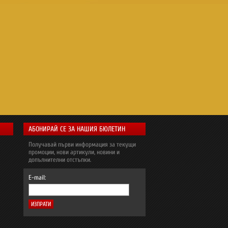
АБОНИРАЙ СЕ ЗА НАШИЯ БЮЛЕТИН
Получавай първи информация за текущи
промоции, нови артикули, новини и
допълнителни отстъпки.
E-mail: