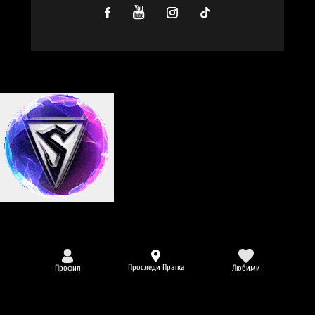
Проследи Пратка
Профил
Любими