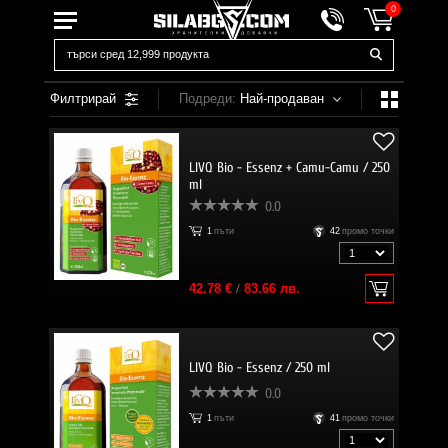
0
Филтрирай
Подреди:
Най-продаван
LIVQ Bio - Essenz + Camu-Camu / 250
ml
0.0
1
пъти
42
промо точки
42.78 €
/
83.66 лв.
LIVQ Bio - Essenz / 250 ml
0.0
1
пъти
41
промо точки