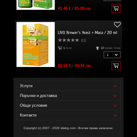
41.46 €
/
81.08 лв.
LIVQ Brewer's Yeast + Maca / 210 ml
0.0
1
пъти
22
промо точки
22.67 €
/
44.34 лв.
Услуги
Поръчки и доставка
Общи условия
Контакти
Copyright (c) 2007 - 2026 silabg.com - Всички права запазени.