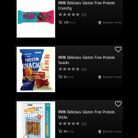
MHN Delicious Gluten Free Protein
Crunchy
0.0
138
пъти
1
промо точки
MHN Delicious Gluten Free Protein
Snacks
0.0
81
пъти
1
промо точки
MHN Delicious Gluten Free Protein
Sticks
0.0
68
пъти
2
промо точки