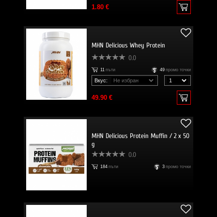
1.80 €
MHN Delicious Whey Protein
0.0
11
пъти
49
промо точки
Вкус:
49.90 €
MHN Delicious Protein Muffin / 2 x 50
g
0.0
184
пъти
3
промо точки