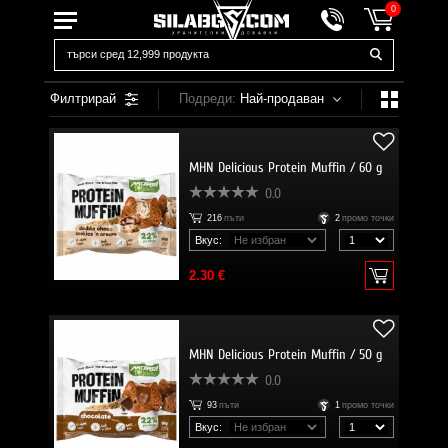
0
Филтрирай
Подреди:
Най-продаван
MHN Delicious Protein Muffin / 60 g
0.0
216
пъти
2
промо точки
Вкус:
2.30 €
MHN Delicious Protein Muffin / 50 g
0.0
93
пъти
1
промо точки
Вкус: