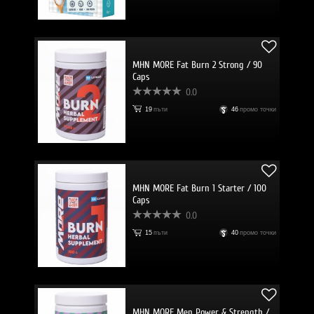
MHN MORE Fat Burn 2 Strong / 90
Caps
0.0
19
пъти
46
промо точки
MHN MORE Fat Burn 1 Starter / 100
Caps
0.0
15
пъти
40
промо точки
MHN MORE Men Power & Strength /