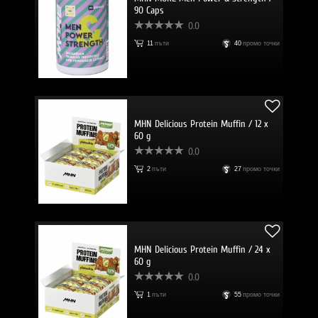
90 Caps
0.0
11
пъти
40
промо точки
MHN Delicious Protein Muffin / 12 x
60 g
0.0
2
пъти
27
промо точки
MHN Delicious Protein Muffin / 24 x
60 g
0.0
1
пъти
55
промо точки