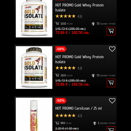
HOT PROMO Gold Whey Protein
Isolate
4.8
1102
пъти
72
промо точки
145.72 € (285.00 лв.)
72.86 €
/
142.50 лв.
-50%
HOT PROMO Gold Whey Protein
Isolate
4.8
1101
пъти
72
промо точки
145.72 € (285.00 лв.)
72.86 €
/
142.50 лв.
-50%
HOT PROMO CarniLean / 25 ml
4.9
993
пъти
1
промо точки
2.20 € (4.30 лв.)