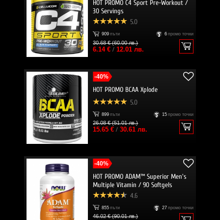
HOT PROMO C4 Sport Pre-Workout /
30 Servings
5.0
909
пъти
6
промо точки
30.68 € (60.00 лв.)
6.14 €
/
12.01 лв.
-40%
HOT PROMO BCAA Xplode
5.0
899
пъти
15
промо точки
26.08 € (51.01 лв.)
15.65 €
/
30.61 лв.
-40%
HOT PROMO ADAM™ Superior Men's
Multiple Vitamin / 90 Softgels
4.6
855
пъти
27
промо точки
46.02 € (90.01 лв.)