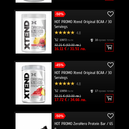
-50%
HOT PROMO Xtend Original BCAA / 30
Servings
4.8
10972
пъти
16
промо точки
32.21 € (63.00 лв.)
16.11 €
/
31.51 лв.
-45%
HOT PROMO Xtend Original BCAA / 30
Servings
4.8
10959
пъти
17
промо точки
32.21 € (63.00 лв.)
17.72 €
/
34.66 лв.
-50%
HOT PROMO ZeroHero Protein Bar / 65
g