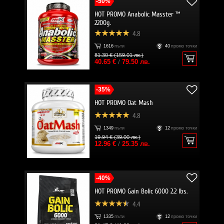
-50%
HOT PROMO Anabolic Masster ™
2200g.
4.8
1616
пъти
40
промо точки
81.30 € (159.01 лв.)
40.65 €
/
79.50 лв.
-35%
HOT PROMO Oat Mash
4.8
1349
пъти
12
промо точки
19.94 € (39.00 лв.)
12.96 €
/
25.35 лв.
-40%
HOT PROMO Gain Bolic 6000 2.2 lbs.
4.4
1335
пъти
12
промо точки