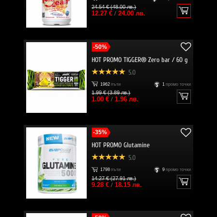
24.54 € (48.00 лв.)
12.27 €
/
24.00 лв.
-50%
HOT PROMO TIGGER® Zero bar / 60 g
5.0
1962
пъти
1
промо точки
1.99 € (3.89 лв.)
1.00 €
/
1.96 лв.
-35%
HOT PROMO Glutamine
5.0
1798
пъти
9
промо точки
14.27 € (27.91 лв.)
9.28 €
/
18.15 лв.