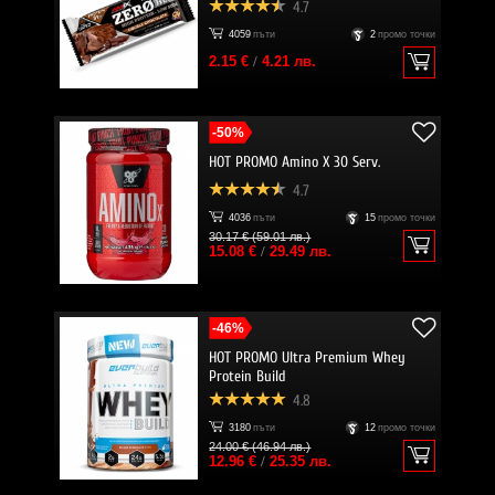
4.7
4059
пъти
2
промо точки
2.15 €
/
4.21 лв.
-50%
HOT PROMO Amino X 30 Serv.
4.7
4036
пъти
15
промо точки
30.17 € (59.01 лв.)
15.08 €
/
29.49 лв.
-46%
HOT PROMO Ultra Premium Whey
Protein Build
4.8
3180
пъти
12
промо точки
24.00 € (46.94 лв.)
12.96 €
/
25.35 лв.