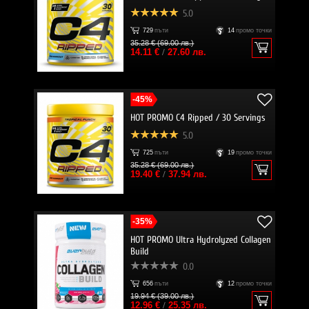
5.0
729
пъти
14
промо точки
35.28 € (69.00 лв.)
14.11 €
/
27.60 лв.
-45%
HOT PROMO C4 Ripped / 30 Servings
5.0
725
пъти
19
промо точки
35.28 € (69.00 лв.)
19.40 €
/
37.94 лв.
-35%
HOT PROMO Ultra Hydrolyzed Collagen
Build
0.0
656
пъти
12
промо точки
19.94 € (39.00 лв.)
12.96 €
/
25.35 лв.