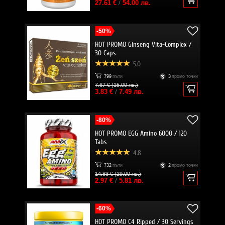
27.61 €
/
54.00 лв.
-50%
HOT PROMO Ginseng Vita-Complex /
30 Caps
5.0
799
пъти
3
промо точки
7.67 € (15.00 лв.)
3.83 €
/
7.49 лв.
-80%
HOT PROMO EGG Amino 6000 / 120
Tabs
4.8
732
пъти
2
промо точки
14.83 € (29.00 лв.)
2.97 €
/
5.81 лв.
-60%
HOT PROMO C4 Ripped / 30 Servings