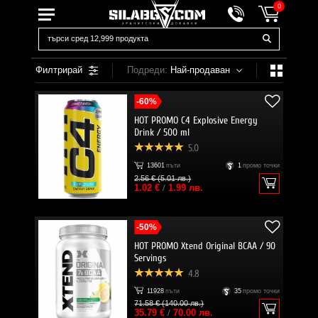
0
Филтрирай
Подреди:
Най-продаван
-60%
HOT PROMO C4 Explosive Energy
Drink / 500 ml
5.0
13601
пъти
1
промо точки
2.56 € (5.01 лв.)
1.02 €
/
1.99 лв.
-50%
HOT PROMO Xtend Original BCAA / 90
Servings
4.8
11928
пъти
35
промо точки
71.58 € (140.00 лв.)
35.79 €
/
70.00 лв.