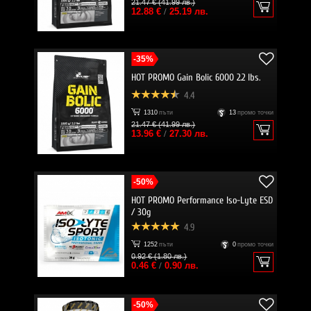
21.47 € (41.99 лв.)
12.88 €
/
25.19 лв.
-35%
HOT PROMO Gain Bolic 6000 2.2 lbs.
4.4
1310
пъти
13
промо точки
21.47 € (41.99 лв.)
13.96 €
/
27.30 лв.
-50%
HOT PROMO Performance Iso-Lyte ESD
/ 30g
4.9
1252
пъти
0
промо точки
0.92 € (1.80 лв.)
0.46 €
/
0.90 лв.
-50%