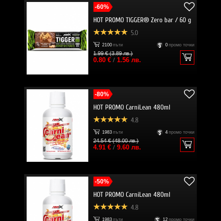
-60%
HOT PROMO TIGGER® Zero bar / 60 g
5.0
2100
пъти
0
промо точки
1.99 € (3.89 лв.)
0.80 €
/
1.56 лв.
-80%
HOT PROMO CarniLean 480ml
4.8
1983
пъти
4
промо точки
24.54 € (48.00 лв.)
4.91 €
/
9.60 лв.
-50%
HOT PROMO CarniLean 480ml
4.8
1983
пъти
12
промо точки