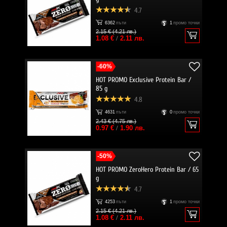
4.7
6362
пъти
1
промо точки
2.15 € (4.21 лв.)
1.08 €
/
2.11 лв.
-60%
HOT PROMO Exclusive Protein Bar /
85 g
4.8
4631
пъти
0
промо точки
2.43 € (4.75 лв.)
0.97 €
/
1.90 лв.
-50%
HOT PROMO ZeroHero Protein Bar / 65
g
4.7
4253
пъти
1
промо точки
2.15 € (4.21 лв.)
1.08 €
/
2.11 лв.