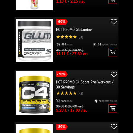
1.10 €
/
2.15 лв.
-60%
HOT PROMO Glutamine
5.0
988
пъти
14
промо точки
35.28 € (69.00 лв.)
14.11 €
/
27.60 лв.
-70%
HOT PROMO C4 Sport Pre-Workout /
30 Servings
5.0
909
пъти
9
промо точки
30.68 € (60.00 лв.)
9.20 €
/
17.99 лв.
-80%