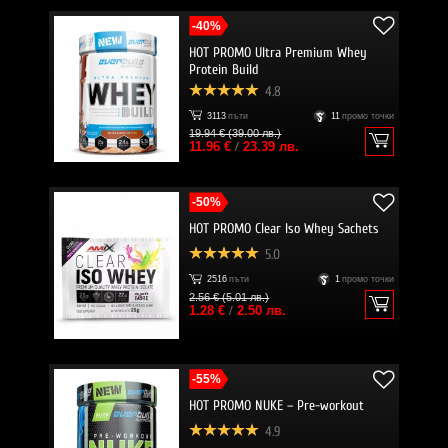
-40%
HOT PROMO Ultra Premium Whey
Protein Build
4.8
3113
пъти
11
промо точки
19.94 € (39.00 лв.)
11.96 €
/
23.39 лв.
-50%
HOT PROMO Clear Iso Whey Sachets
5.0
2516
пъти
1
промо точки
2.56 € (5.01 лв.)
1.28 €
/
2.50 лв.
-55%
HOT PROMO NUKE – Pre-workout
4.9