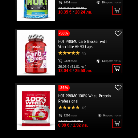
2464
пъти
10
промо точки
23.01 € (45.00 лв.)
10.35 €
/
20.24 лв.
-50%
HOT PROMO Carb Blocker with
Starchlite ® 90 Caps.
4.9
2306
пъти
13
промо точки
26.08 € (51.01 лв.)
13.04 €
/
25.50 лв.
-36%
HOT PROMO 100% Whey Protein
Professional
4.9
2296
пъти
0
промо точки
1.53 € (2.99 лв.)
0.98 €
/
1.92 лв.