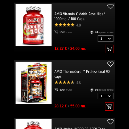
AMIX Vitamin C /with Rose Hips/
1000mg. / 100 Caps.
4.8
5568
пъти
24
промо точки
12.27 €
/
24.00 лв.
AMIX ThermoCore ™ Professional 90
Caps.
4.6
5094
пъти
56
промо точки
28.12 €
/
55.00 лв.