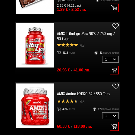
4128
пъти
1
промо точки
2.15 € (4.21 лв.)
1.29 €
/
2.52 лв.
AMIX TribuLyn Max 90% / 750 mg /
90 Caps
4.8
4113
пъти
41
промо точки
20.96 €
/
41.00 лв.
AMIX Amino HYDRO-32 / 550 Tabs
4.6
4097
пъти
120
промо точки
60.33 €
/
118.00 лв.