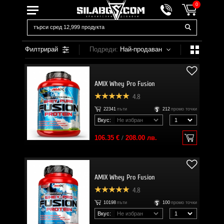
0
Филтрирай
Подреди:
Най-продаван
AMIX Whey Pro Fusion
4.8
22341
пъти
212
промо точки
Вкус:
106.35 €
/
208.00 лв.
AMIX Whey Pro Fusion
4.8
10198
пъти
100
промо точки
Вкус: