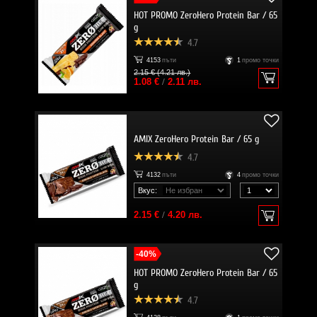
HOT PROMO ZeroHero Protein Bar / 65
g
4.7
4153
пъти
1
промо точки
2.15 € (4.21 лв.)
1.08 €
/
2.11 лв.
AMIX ZeroHero Protein Bar / 65 g
4.7
4132
пъти
4
промо точки
Вкус:
2.15 €
/
4.20 лв.
-40%
HOT PROMO ZeroHero Protein Bar / 65
g
4.7