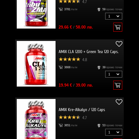
4.7
3781
пъти
59
промо точки
29.66 €
/
58.00 лв.
AMIX CLA 1200 + Green Tea 120 Caps.
4.8
3668
пъти
39
промо точки
19.94 €
/
39.00 лв.
AMIX Kre-Alkalyn / 120 Caps
4.7
3651
пъти
53
промо точки