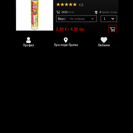
4.8
2419
пъти
4
промо точки
Вкус:
2.20 €
/
4.30 лв.
Проследи Пратка
Профил
Любими
AMIX Calcium + Mg & Zn 100 Tabs.
4.9
2405
пъти
28
промо точки
14.32 €
/
28.00 лв.
AMIX CellEx ® Unlimited Powder
520g.
4.7
2375
пъти
62
промо точки