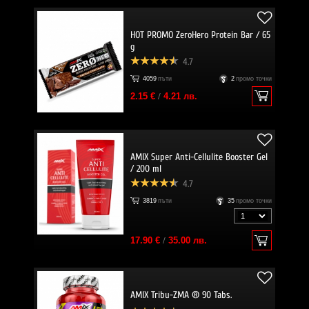
HOT PROMO ZeroHero Protein Bar / 65
g
4.7
4059
пъти
2
промо точки
2.15 €
/
4.21 лв.
AMIX Super Anti-Cellulite Booster Gel
/ 200 ml
4.7
3819
пъти
35
промо точки
17.90 €
/
35.00 лв.
AMIX Tribu-ZMA ® 90 Tabs.