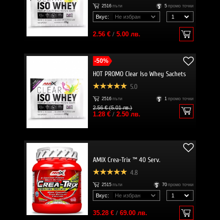
2516
пъти
5
промо точки
Вкус:
2.56 €
/
5.00 лв.
-50%
HOT PROMO Clear Iso Whey Sachets
5.0
2516
пъти
1
промо точки
2.56 € (5.01 лв.)
1.28 €
/
2.50 лв.
AMIX Crea-Trix ™ 40 Serv.
4.8
2515
пъти
70
промо точки
Вкус:
35.28 €
/
69.00 лв.