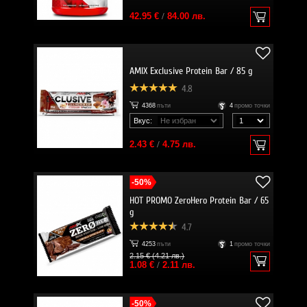
42.95 €
/
84.00 лв.
AMIX Exclusive Protein Bar / 85 g
4.8
4368
пъти
4
промо точки
Вкус:
2.43 €
/
4.75 лв.
-50%
HOT PROMO ZeroHero Protein Bar / 65
g
4.7
4253
пъти
1
промо точки
2.15 € (4.21 лв.)
1.08 €
/
2.11 лв.
-50%