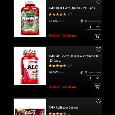
AMIX Beef Extra Amino / 198 Caps.
4.7
2917
пъти
30
промо точки
15.34 €
/
30.00 лв.
AMIX ALC /with Taurin & Vitamine B6/
120 Caps.
4.7
2860
пъти
41
промо точки
20.96 €
/
41.00 лв.
AMIX CellZoom Sachet
4.1