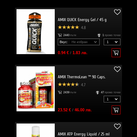
AMIX QUICK Energy Gel / 45 g
4.8
2440
пъти
1
промо точки
Вкус:
0.94 €
/
1.83 лв.
AMIX ThermoLean ™ 90 Caps.
4.7
2439
пъти
47
промо точки
23.52 €
/
46.00 лв.
AMIX ATP Energy Liquid / 25 ml