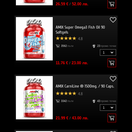
26.59 €
/
52.00 лв.
AMIX Super Omega3 Fish Oil 90
Softgels
4.8
3562
пъти
23
промо точки
11.76 €
/
23.00 лв.
AMIX CarniLine ® 1500mg. / 90 Caps.
4.8
3342
пъти
43
промо точки
21.99 €
/
43.00 лв.