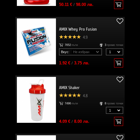
50.11 €
/
98.00 лв.
AMIX Whey Pro Fusion
4.9
7652
пъти
3
промо точки
Вкус:
1.92 €
/
3.75 лв.
AMIX Shaker
4.8
7496
пъти
8
промо точки
4.09 €
/
8.00 лв.