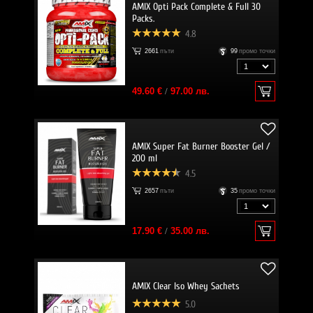
AMIX Opti Pack Complete & Full 30
Packs.
4.8
2661
пъти
99
промо точки
49.60 €
/
97.00 лв.
AMIX Super Fat Burner Booster Gel /
200 ml
4.5
2657
пъти
35
промо точки
17.90 €
/
35.00 лв.
AMIX Clear Iso Whey Sachets
5.0