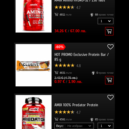
AMIX Amino HYDRO-32 / 250 Tabs
4.7
4811
пъти
68
промо точки
34.26 €
/
67.00 лв.
-60%
HOT PROMO Exclusive Protein Bar /
85 g
4.8
4631
пъти
0
промо точки
2.43 € (4.75 лв.)
0.97 €
/
1.90 лв.
AMIX 100% Predator Protein
4.7
4591
пъти
85
промо точки
Вкус: