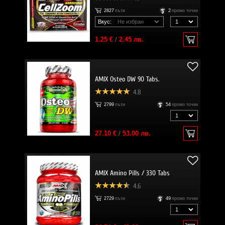
2827
пъти
2
промо точки
Вкус:
1.25 €
/
2.45 лв.
AMIX Osteo DW 90 Tabs.
4.8
2799
пъти
54
промо точки
27.10 €
/
53.00 лв.
AMIX Amino Pills / 330 Tabs
4.6
2729
пъти
49
промо точки