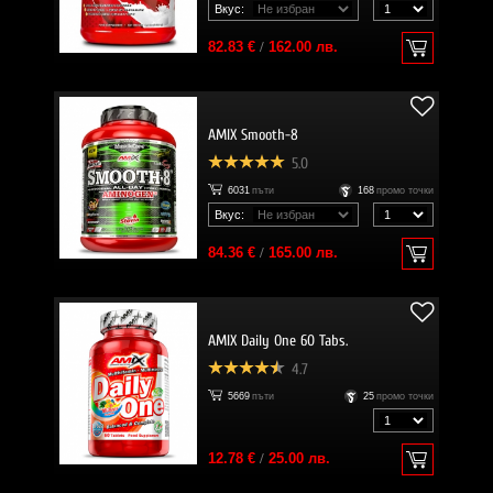
Вкус:
82.83 €
/
162.00 лв.
AMIX Smooth-8
5.0
6031
пъти
168
промо точки
Вкус:
84.36 €
/
165.00 лв.
AMIX Daily One 60 Tabs.
4.7
5669
пъти
25
промо точки
12.78 €
/
25.00 лв.