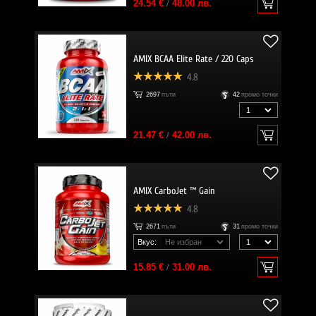
24.54 €
/
48.00 лв.
AMIX BCAA Elite Rate / 220 Caps
4.8
2697
пъти
42
промо точки
21.47 €
/
42.00 лв.
AMIX CarboJet ™ Gain
4.8
2671
пъти
31
промо точки
Вкус:
15.85 €
/
31.00 лв.