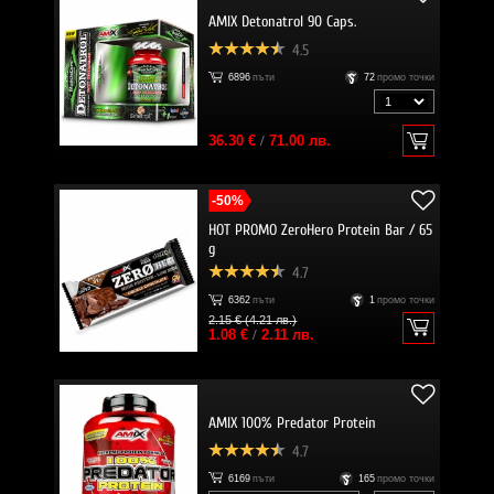
AMIX Detonatrol 90 Caps.
4.5
6896
пъти
72
промо точки
36.30 €
/
71.00 лв.
-50%
HOT PROMO ZeroHero Protein Bar / 65
g
4.7
6362
пъти
1
промо точки
2.15 € (4.21 лв.)
1.08 €
/
2.11 лв.
AMIX 100% Predator Protein
4.7
6169
пъти
165
промо точки